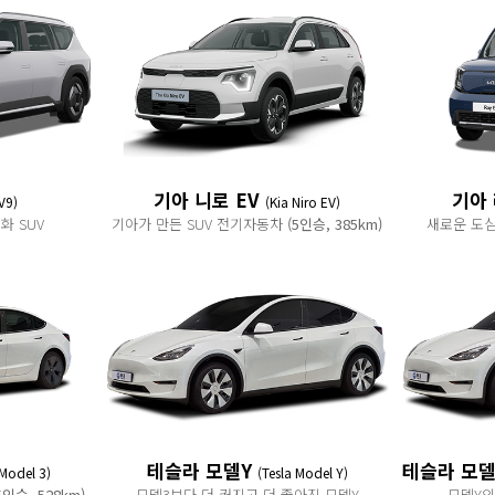
기아 니로 EV
기아 
V9)
(Kia Niro EV)
화 SUV
기아가 만든 SUV 전기자동차
(5인승, 385km)
새로운 도심
테슬라 모델Y
테슬라 모델
 Model 3)
(Tesla Model Y)
5인승, 528km)
모델3보다 더 커지고 더 좋아진 모델Y
모델Y의