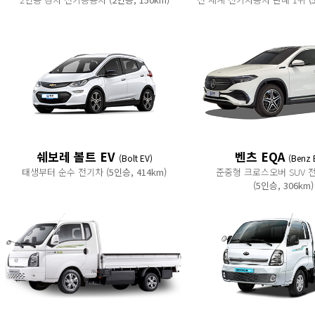
쉐보레 볼트 EV
벤츠 EQA
(Bolt EV)
(Benz 
태생부터 순수 전기차
(5인승, 414km)
준중형 크로스오버 SUV
(5인승, 306km)