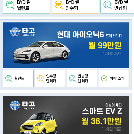
BYD 씰
BYD 씰
BYD 씰
월렌트
인수형
반납형
인수형
반납형
월렌트
차량 소개
렌터카
렌터카