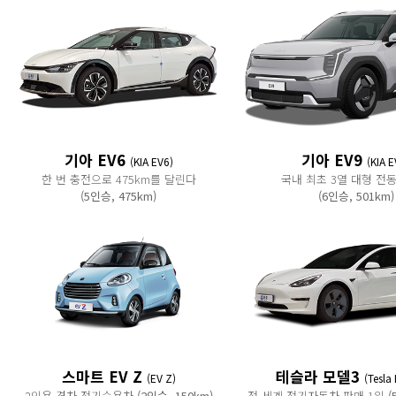
기아 EV6
기아 EV9
(KIA EV6)
(KIA E
한 번 충전으로 475km를 달린다
국내 최초 3열 대형 전동
(5인승, 475km)
(6인승, 501km)
스마트 EV Z
테슬라 모델3
(EV Z)
(Tesla
2인용 경차 전기승용차
(2인승, 150km)
전 세계 전기자동차 판매 1위
(