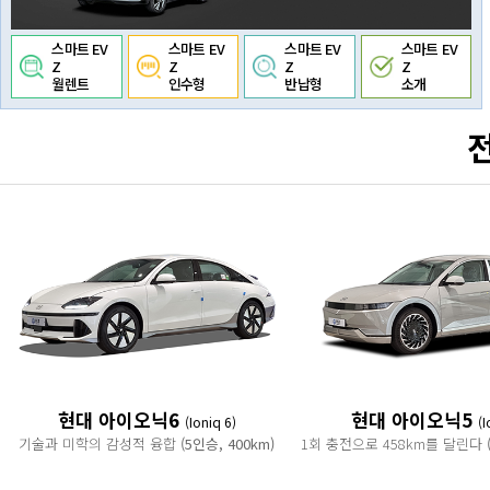
스마트 EV
스마트 EV
스마트 EV
스마트 EV
Z
Z
Z
Z
월렌트
인수형
반납형
소개
현대 아이오닉6
현대 아이오닉5
(Ioniq 6)
(I
기술과 미학의 감성적 융합
(5인승, 400km)
1회 충전으로 458km를 달린다