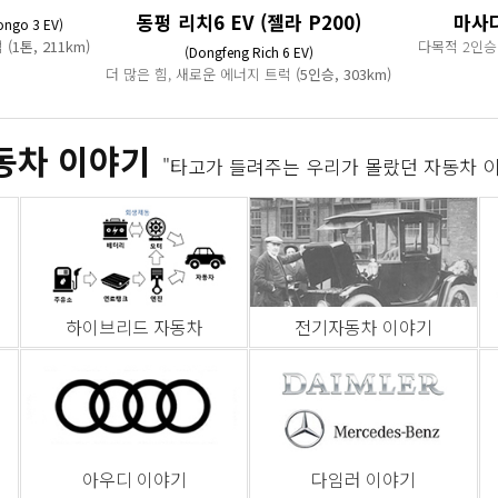
동펑 리치6 EV (젤라 P200)
마사
ongo 3 EV)
럭
(1톤, 211km)
다목적 2인승
(Dongfeng Rich 6 EV)
더 많은 힘, 새로운 에너지 트럭
(5인승, 303km)
동차 이야기
"타고가 들려주는 우리가 몰랐던 자동차 
하이브리드 자동차
전기자동차 이야기
아우디 이야기
다임러 이야기