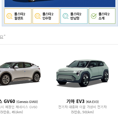
폴스타2
폴스타2
폴스타2
폴스타2
월렌트
인수형
반납형
소개
요"
 GV60
기아 EV3
(Genesis GV60)
(KIA EV3)
 출시 예정인 제네시스 GV60
전기차 대중화 이끌 가성비 전기차
(5인승, 451km)
(5인승, 501km)