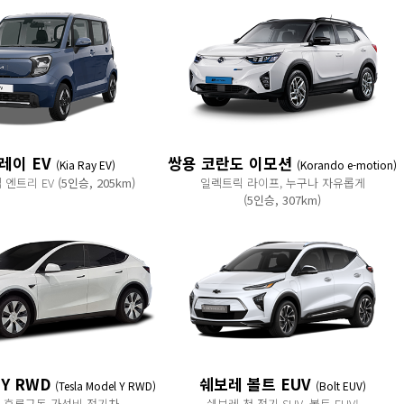
레이 EV
쌍용 코란도 이모션
(Kia Ray EV)
(Korando e-motion)
 엔트리 EV
(5인승, 205km)
일렉트릭 라이프, 누구나 자유롭게
(5인승, 307km)
Y RWD
쉐보레 볼트 EUV
(Tesla Model Y RWD)
(Bolt EUV)
 후륜구동 가성비 전기차
쉐보레 첫 전기 SUV, 볼트 EUV!