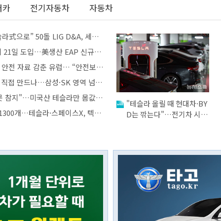
터카
전기자동차
자동차
 D&A, 세계 톱 ‘전장 지능화’ 회사 향해 기치 [그 회사 어때?]
21일 도입…美생산 EAP 신규구매 차단
자료 감춘 유럽… “안전보다 영업비밀 중요”
직접 만드나…삼성·SK 영역 넘본다
 참지"…미국산 테슬라만 몸값 뛴다
"테슬라 올릴 때 현대차·BY
…테슬라·스페이스X, 텍사스에 '테라팹’ 건설
D는 깎는다"…전기차 시장
'가격 전쟁' 점화