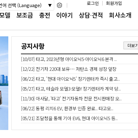
로그인
회원가입
언어 선택 (Language)
모델
보조금
충전
이야기
상담⋅견적
회사소개
공지사항
더보
[10/07] 타고, 2023년형 아이오닉5·아이오닉6 본격 ..
[12/22] 전기차 220대 보유… 저탄소 경제 성장 앞장
[06/22] 타고, '현대 아이오닉5' 장기렌터카 즉시 출고..
[05/27] 타고, 테슬라 모델3·모델Y 장기렌터카 계약 당..
[11/30] 아사달, '타고' 전기자동차 전문 전시판매장 오..
[06/22] 동펑 리치6 EV, 환경부 인증 완료.. 타고모..
[05/21] 조달청을 통해 기아 EV6, 현대 아이오닉5 등..