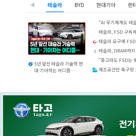
◀
테슬라
BYD
현대기아
렌
“AI 무기체계도 테슬라式으로” 50돌 LIG
테슬라, FSD 구독제 
테슬라 요구에 FSD 안전 
테슬라, DRAM까지 
"중고라도 FSD는 못
5년 앞선 테슬라 기술력 현
제조공간만 축구장 1300개
대·기아차는 어디쯤…