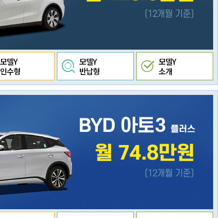
모델Y
모델Y
모델Y
인수형
반납형
소개