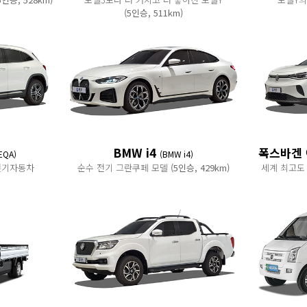
(5인승, 511km)
BMW i4
폭스바겐
EQA)
(BMW i4)
 전기자동차
순수 전기 그란쿠페 모델
(5인승, 429km)
세계 최고도