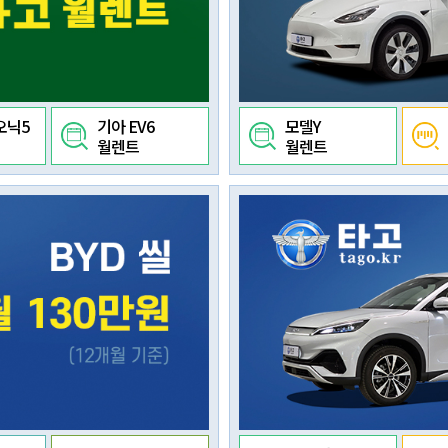
오닉5
기아 EV6
모델Y
월렌트
월렌트