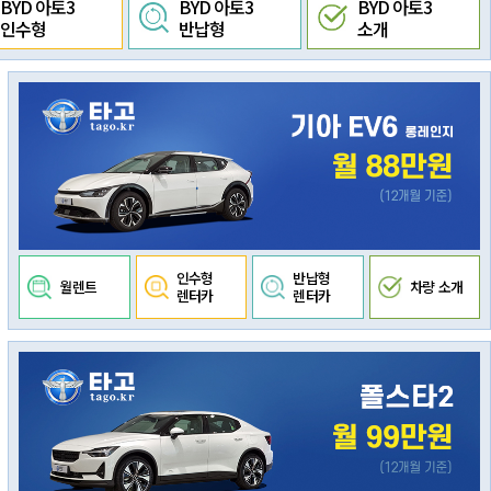
BYD 아토3
BYD 아토3
BYD 아토3
인수형
반납형
소개
인수형
반납형
월렌트
차량 소개
렌터카
렌터카