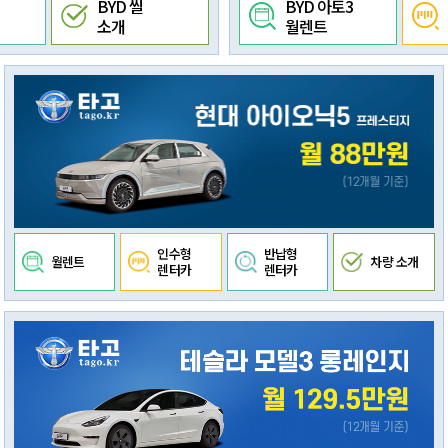
BYD 씰
BYD 아토3
소개
월렌트
인수형
반납형
월렌트
차량 소개
렌터카
렌터카