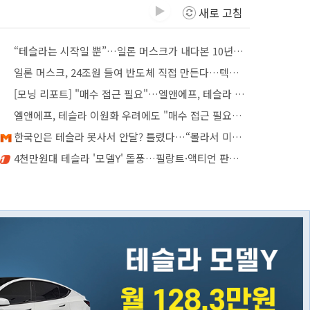
▶
새로 고침
“테슬라는 시작일 뿐”…일론 머스크가 내다본 10년 [동아닷컴 금주의 신간]
일론 머스크, 24조원 들여 반도체 직접 만든다…텍사스에 '테라팹' 건설 [AI 인포그래픽]
[모닝 리포트] "매수 접근 필요"…엘앤에프, 테슬라 이원화 우려 넘을 성장축
엘앤에프, 테슬라 이원화 우려에도 "매수 접근 필요"-NH
한국인은 테슬라 못사서 안달? 틀렸다…“몰라서 미안” 전기차 판매 1위는 기아 [세상만車]
4천만원대 테슬라 '모델Y' 돌풍…필랑트·액티언 판매 '직격탄'