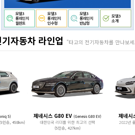
모델3
모델3
모델3
모델3
롱레인지
롱레인지
롱레인지
소개
월렌트
인수형
반납형
전기자동차 라인업
"타고의 전기자동차를 만나보세
제네시스 G80 EV
제네시스
oniq 5)
(Genesis G80 EV)
(5인승, 458km)
대한민국 리더를 위한 최고의 선택
2022년
(5인승, 427km)