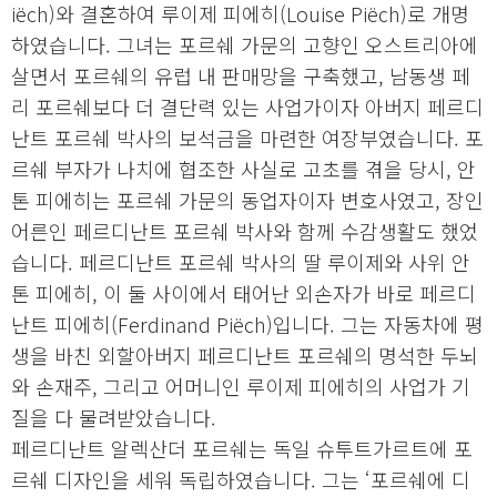
iëch)와 결혼하여 루이제 피에히(Louise Piëch)로 개명
하였습니다. 그녀는 포르쉐 가문의 고향인 오스트리아에
살면서 포르쉐의 유럽 내 판매망을 구축했고, 남동생 페
리 포르쉐보다 더 결단력 있는 사업가이자 아버지 페르디
난트 포르쉐 박사의 보석금을 마련한 여장부였습니다. 포
르쉐 부자가 나치에 협조한 사실로 고초를 겪을 당시, 안
톤 피에히는 포르쉐 가문의 동업자이자 변호사였고, 장인
어른인 페르디난트 포르쉐 박사와 함께 수감생활도 했었
습니다. 페르디난트 포르쉐 박사의 딸 루이제와 사위 안
톤 피에히, 이 둘 사이에서 태어난 외손자가 바로 페르디
난트 피에히(Ferdinand Piëch)입니다. 그는 자동차에 평
생을 바친 외할아버지 페르디난트 포르쉐의 명석한 두뇌
와 손재주, 그리고 어머니인 루이제 피에히의 사업가 기
질을 다 물려받았습니다.
페르디난트 알렉산더 포르쉐는 독일 슈투트가르트에 포
르쉐 디자인을 세워 독립하였습니다. 그는 ‘포르쉐에 디