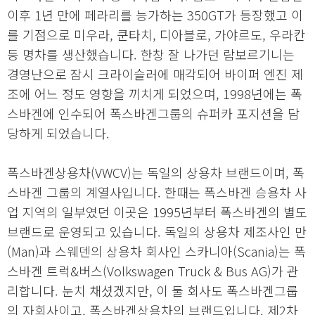
이후 1년 만에 페라리를 능가하는 350GT가 등장했고 이
를 기점으로 미우라, 쿤타치, 디아블로, 가야르도, 우라칸
등 명차를 생산했습니다. 한창 잘 나가던 람보르기니는
경영난으로 잠시 크라이슬러에 매각되어 바이퍼 엔진 제
조에 어느 정도 영향을 끼치게 되었으며, 1998년에는 폭
스바겐에 인수되어 폭스바겐그룹의 슈퍼카 포지션을 담
당하게 되었습니다.
폭스바겐상용차(VWCV)는 독일의 상용차 브랜드이며, 폭
스바겐 그룹의 계열사입니다. 한때는 폭스바겐 승용차 사
업 지역의 일부였던 이곳은 1995년부터 폭스바겐의 별도
브랜드로 운영되고 있습니다. 독일의 상용차 제조사인 만
(Man)과 스웨덴의 상용차 회사인 스카니아(Scania)는 폭
스바겐 트럭&버스(Volkswagen Truck & Bus AG)가 관
리합니다. 눈치 채셨겠지만, 이 둘 회사도 폭스바겐그룹
의 자회사이고, 폭스바겐상용차의 브랜드입니다. 제2차