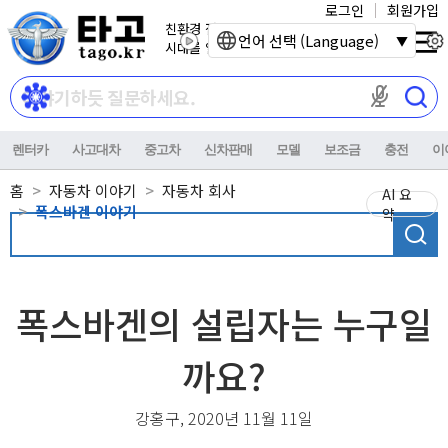
로그인
회원가입
친환경 전기자동차
언어 선택 (Language)
시대를 열어갑니다.
마이크 권한이
렌터카
사고대차
중고차
신차판매
모델
보조금
충전
이
홈
자동차 이야기
자동차 회사
AI 요
폭스바겐 이야기
약
폭스바겐의 설립자는 누구일
까요?
강홍구, 2020년 11월 11일