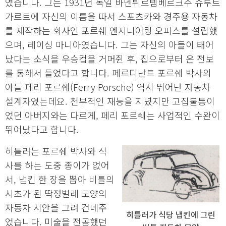
였습니다. 그는 1931년 독일 바덴뷔르템베르크주 슈투트
가르트에 자신의 이름을 따서 스포츠카와 경주용 자동차
를 제작하는 회사인 포르쉐 엔지니어링 오피스를 설립했
으며, 레이싱 마니아였습니다. 그는 자신의 아들이 태어
났다는 소식을 우승컵을 거머쥔 후, 집으로부터 온 전보
를 통해서 들었다고 합니다. 페르디난트 포르쉐 박사의
아들 페리 포르쉐(Ferry Porsche) 역시 뛰어난 자동차
설계자였는데요. 천부적인 재능을 지녔지만 고집불통이
었던 아버지와는 다르게, 페리 포르쉐는 사업적인 수완이
뛰어났다고 합니다.
히틀러는 포르쉐 박사와 식
사를 하는 도중 종이가 없어
서, 냅킨 한 장을 뽑아 비틀의
시초가 된 딱정벌레 모양의
자동차 시안을 그려 건네주
히틀러가 식당 냅킨에 그린
었습니다. 미술을 전공했던