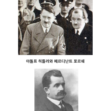
아돌프 히틀러와 페르디난트 포르쉐