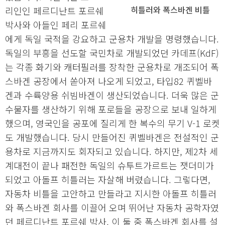
히틀러와 폭스바겐 비틀
리인인 페르디난트 포르쉐
박사와 아들인 페리 포르쉐
에게 독일 국적을 강요하고 군용차 개발을 명령했습니다.
독일의 부흥을 선도할 국민차로 개발되었던 카데프(KdF)
는 각종 화기와 캐터필러를 장착한 군용차로 개조되어 폭
스바겐 공장에서 쏟아져 나오게 되었고, 타입82 퀴벨바
겐과 수륙양용 쉬빔바겐이 생산되었습니다. 더욱 많은 군
수물자를 생산하기 위해 포로들을 공장으로 보내 일하게
했으며, 영국인을 공포에 질리게 한 복수의 무기 V-1 로켓
도 개발했습니다. 당시 만들어진 퀴벨바겐은 전설적인 군
용차로 지금까지도 회자되고 있습니다. 하지만, 제2차 세
계대전이 끝나 패전한 독일의 슈투트가르트는 잿더미가
되었고 아돌프 히틀러는 자살해 버렸습니다. 그렇다면,
자동차 비틀을 고안하고 만들라고 지시한 아돌프 히틀러
와 폭스바겐 회사를 이끌어 오며 뛰어난 자동차 공학자였
던 페르디난트 포르쉐 박사, 이 둘 중 폭스바겐 회사를 설