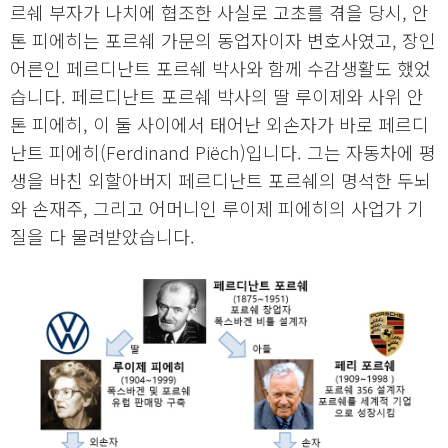
르쉐 부자가 나치에 협조한 사실로 고초를 겪을 당시, 안
톤 피에히는 포르쉐 가문의 동업자이자 변호사였고, 장인
어른인 페르디난트 포르쉐 박사와 함께 수감생활도 했었
습니다. 페르디난트 포르쉐 박사의 딸 루이제와 사위 안
톤 피에히, 이 둘 사이에서 태어난 외손자가 바로 페르디
난트 피에히(Ferdinand Piëch)입니다. 그는 자동차에 평
생을 바친 외할아버지 페르디난트 포르쉐의 명석한 두뇌
와 손재주, 그리고 어머니인 루이제 피에히의 사업가 기
질을 다 물려받았습니다.