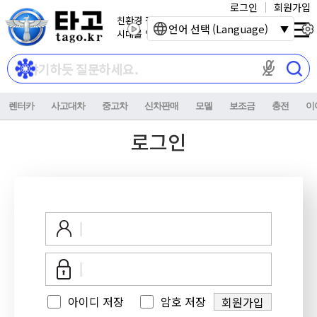
로그인
회원가입
친환경 전기자동차
언어 선택 (Language)
시대를 열어갑니다.
마이크 권한이
렌터카
사고대차
중고차
신차판매
모델
보조금
충전
이
로그인
아이디 저장
암호 저장
회원가입