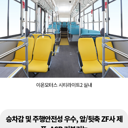
이온모터스 시티라이트2 실내
승차감 및 주행안전성 우수, 앞/뒷축 ZF사 제