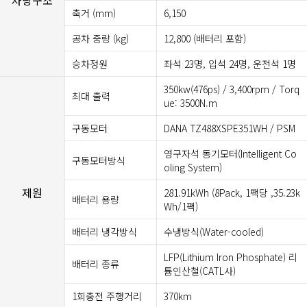
축거 (mm)
6,150
공차 중량 (kg)
12,800 (배터리 포함)
승차정원
좌석 23명, 입석 24명, 운전석 1명
350kw(476ps) / 3,400rpm / Torq
최대 출력
ue: 3500N.m
구동모터
DANA TZ488XSPE351WH / PSM
영구자석 동기모터(Intelligent Co
구동모터방식
oling System)
제원
281.91kWh (8Pack, 1팩당 ,35.23k
배터리 용량
Wh/1팩)
배터리 냉각방식
수냉방식(Water-cooled)
LFP(Lithium Iron Phosphate) 리
배터리 종류
튬인산철(CATL사)
1회충전 주행거리
370km