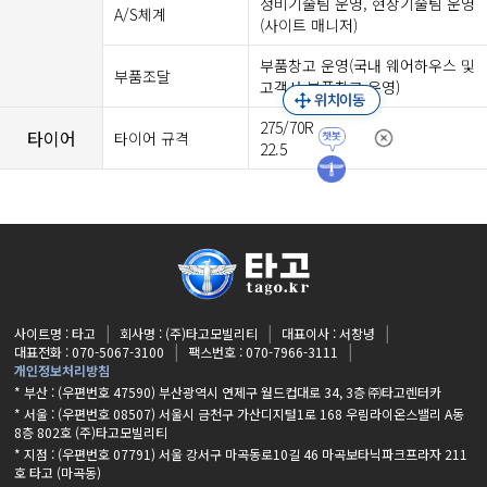
정비기술팀 운영, 현장기술팀 운영
A/S체계
(사이트 매니저)
부품창고 운영(국내 웨어하우스 및
부품조달
고객사 부품창고 운영)
275/70R
타이어
타이어 규격
22.5
사이트명 : 타고
회사명 : (주)타고모빌리티
대표이사 : 서창녕
대표전화 : 070-5067-3100
팩스번호 : 070-7966-3111
개인정보처리방침
* 부산 : (우편번호 47590) 부산광역시 연제구 월드컵대로 34, 3층 ㈜타고렌터카
* 서울 : (우편번호 08507) 서울시 금천구 가산디지털1로 168 우림라이온스밸리 A동
8층 802호 (주)타고모빌리티
* 지점 :
(우편번호 07791) 서울 강서구 마곡동로10길 46 마곡보타닉파크프라자 211
호 타고 (마곡동)