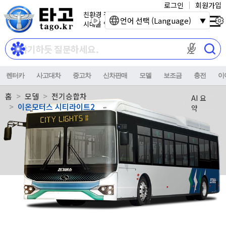
로그인
회원가입
친환경 전기자동차
언어 선택 (Language)
시대를 열어갑니다.
마이크 권한이
렌터카
사고대차
중고차
신차판매
모델
보조금
충전
이
홈
모델
전기승합차
AI 요
이온모터스 시티라이트2
약