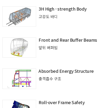
3H High - strength Body
고강도 바디
Front and Rear Buffer Beams
앞뒤 버퍼빔
Absorbed Energy Structure
충격흡수 구조
Roll-over Frame Safety