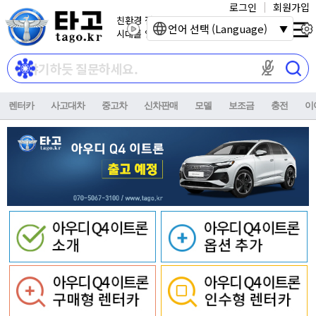
로그인
회원가입
친환경 전기자동차
언어 선택 (Language)
시대를 열어갑니다.
마이크 권한이
렌터카
사고대차
중고차
신차판매
모델
보조금
충전
이