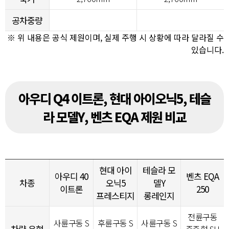
공차중량
※ 위 내용은 공식 제원이며, 실제 주행 시 상황에 따라 달라질 수
있습니다.
아우디 Q4 이트론, 현대 아이오닉5, 테슬
라 모델Y, 벤츠 EQA 제원 비교
현대 아이
테슬라 모
아우디 40
벤츠 EQA
차종
오닉5
델Y
이트론
250
프레스티지
롱레인지
전륜구동
사륜구동 S
후륜구동 S
사륜구동 S
차량 유형
준중형 SU