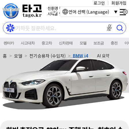
로그인
회원가입
친환경 전기자동차
언어 선택 (Language)
시대를 열어갑니다.
마이크 권한이
렌터카
사고대차
중고차
신차판매
모델
보조금
충전
이
홈
모델
전기승용차 (수입차)
BMW i4
AI 요약