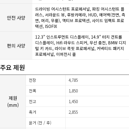
드라이빙 어시스턴트 프로페셔널, 파킹 어시스턴트 플
러스, 서라운드 뷰, 후방카메라, HUD, 에어백(전면, 측
안전 사양
면, 머리, 무릎), 액티브 프로텍션, 사이드 임팩트 프로
텍션, ISOFIX
12.3” 인스트루먼트 디스플레이, 14.9” 터치 컨트롤
디스플레이, Hifi 라우드 스피커, 무선 충전, BMW 디지
편의 사양
털 키 카드, 라이브 콕핏 프로페셔널, 커넥티드 패키지
프로페셔널, 이머전시 콜
주요 제원
전장
4,785
전폭
1,850
제원
전고
1,450
(mm)
축거
2,855
윤거 (전 / 후)