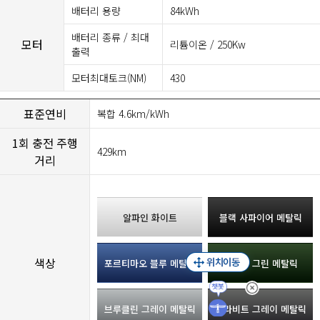
배터리 용량
84kWh
배터리 종류 / 최대
모터
리튬이온 / 250Kw
출력
모터최대토크(NM)
430
표준연비
복합 4.6km/kWh
1회 충전 주행
429km
거리
알파인 화이트
블랙 사파이어 메탈릭
색상
포르티마오 블루 메탈릭
산레모 그린 메탈릭
브루클린 그레이 메탈릭
드라비트 그레이 메탈릭