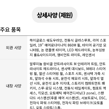
상세사양 (제원)
주요 품목
하이글로스 쉐도우라인, 전동식 글라스루프, 리어 스포
일러, 19” 에어로다이나믹 860M 휠, 타이어 공기압 모
외관 사양
니터링, 논 런플렛 타이어, LED 헤드라이트, 눈부심방
지 룸&사이드미러, 엠비언트 라이트, 레인센서
알루미늄 람비클 안트라사이트 M 인테리어 트림, 안트
라사이트 헤드라이너, 센사텍 대시보드, M레더 스티어
링 휠, 열선 스티어링 휠, 스포츠 시트, 센사텍 가죽 시
트, 앞좌석 수동 시트, 운전석 메모리 시트, 앞좌석 열
선 시트, 운전석 요추 지지대, 스토리지 컴파트먼트 패
내장 사양
키지, 스루-로딩 시스템, 전동식 테일게이트, 컴포트 엑
세스, 킥모션, 오토매틱 에어컨디셔닝(3 zone), 스탠
다드 서스펜션(후륜 에어 서스펜션), 서보트로닉, DSC,
전자식 파워 스티어링, 전자식 파킹 브레이크(오토홀
드), 오토 스타트/스톱,