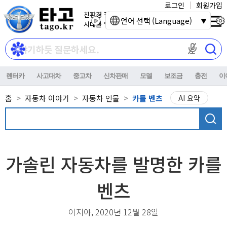
로그인
회원가입
친환경 전기자동차
언어 선택 (Language)
시대를 열어갑니다.
마이크 권한이
렌터카
사고대차
중고차
신차판매
모델
보조금
충전
이
홈
자동차 이야기
자동차 인물
카를 벤츠
AI 요약
가솔린 자동차를 발명한 카를
벤츠
이지아, 2020년 12월 28일