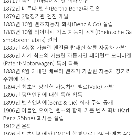
1871년 독일 만하임에서 첫 회사 설립
1872년 베르타 벤츠(Bertha Benz)와 결혼
1879년 2행정기관 엔진 개발
1883년 10월 벤츠자동차 회사(Benz & Co) 설립
1883년 10월 라이니쉐 가스 자동차 공장(Rheinische Ga
smotoren-Fabrik) 설립
1885년 4행정 가솔린 엔진을 탑재한 삼륜 자동차 개발
1886년 세계 최초의 가솔린 자동차인 페이턴트 모터바겐
(Patent-Motorwagen) 특허 획득
1888년 8월 아내인 베르타 벤츠가 가솔린 자동차 장거리
주행에 성공
1894년 최초의 양산형 자동차인 벨로(Velo) 개발
1896년 평면엔진에 대한 특허 획득
1899년 벤츠앤씨에(Benz & Cie) 회사 주식 공개
1906년 아들인 오이겐 벤츠와 함께 카를 벤츠 죄네(Karl
Benz Söhne) 회사를 설립
1912년 은퇴
1926년 벤츠앤씨에와 DMG의 합병으로 다임러-벤츠 AG