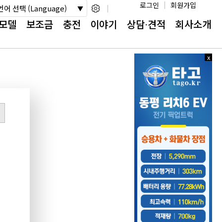
로그인
회원가입
언어 선택 (Language)
모델
보조금
충전
이야기
상담⋅견적
회사소개
x
x
닫
닫
기
기