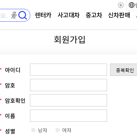
렌터카
사고대차
중고차
신차판매
마이크 권한이 필요합니다
회원가입
*
아이디
중복확인
*
암호
*
암호확인
*
이름
남자
여자
*
성별