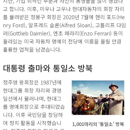
지만, 기업 외적인 부분과 자신의 동생들을 많이 챙겼다
고 합니다. 이후, 미우나 고우나 현대자동차의 회장 자리
를 물려받은 정몽구 회장은 2020년 7월에 헨리 포드(He
nry Ford), 알프레드 슬론(Alfred Sloan), 고틀리프 다임
러(Gottlieb Daimler), 엔초 페라리(Enzo Ferrari) 등이
올라있는 미국 자동차 명예의 전당에 이름을 올릴 만큼
훌륭한 업적을 남겼습니다.
대통령 출마와 통일소 방북
정주영 왕회장은 1987년에
현대그룹 회장 자리와 경영
일선에서 물러나며, 현대그
룹 명예회장으로 추대되었습
니다. 이후 국민당을 창당하
여 정치 활동을 시작했습니
1,001마리의 ‘통일소’ 방북