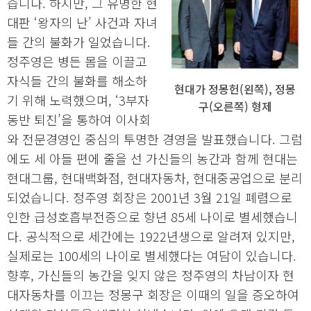
습니다. 하지만, 그 유명한 현
대판 ‘왕자의 난’ 사건과 자녀
들 간의 불화가 일었습니다.
정주영은 병든 몸을 이끌고
자식들 간의 불화를 해소하
현대가 정몽헌(왼쪽), 정몽
기 위해 노력했으며, ‘3부자
구(오른쪽) 형제
동반 퇴진’을 통하여 이사회
와 전문경영인 중심의 투명한 경영을 발표했습니다. 그럼
에도 세 아들 편에 줄을 선 가신들의 농간과 함께 현대는
현대그룹, 현대백화점, 현대자동차, 현대중공업으로 분리
되었습니다. 정주영 회장은 2001년 3월 21일 폐렴으로
인한 급성호흡부전증으로 향년 85세 나이로 별세했습니
다. 공식적으로 세간에는 1922년생으로 알려져 있지만,
실제로는 100세의 나이로 별세했다는 여담이 있습니다.
향후, 가신들의 농간을 잊지 않은 정주영의 차남이자 현
대자동차를 이끄는 정몽구 회장은 이때의 일을 증오하여