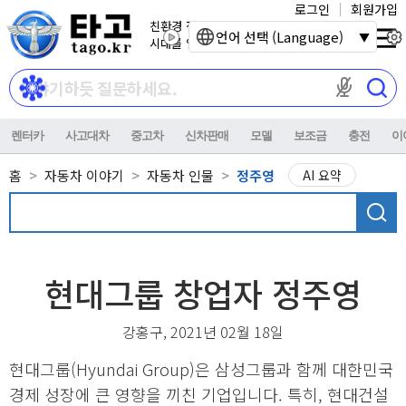
로그인
회원가입
친환경 전기자동차
언어 선택 (Language)
시대를 열어갑니다.
마이크 권한이
렌터카
사고대차
중고차
신차판매
모델
보조금
충전
이
홈
자동차 이야기
자동차 인물
정주영
AI 요약
현대그룹 창업자 정주영
강홍구, 2021년 02월 18일
현대그룹(Hyundai Group)은 삼성그룹과 함께 대한민국
경제 성장에 큰 영향을 끼친 기업입니다. 특히, 현대건설