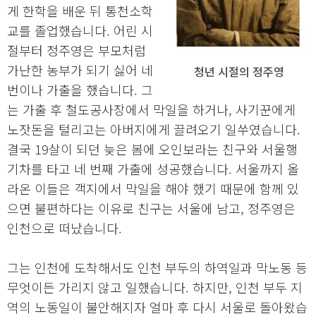
게 한학을 배운 뒤 통천소학
교를 졸업했습니다. 어린 시
절부터 정주영은 부모처럼
가난한 농부가 되기 싫어 네
청년 시절의 정주영
번이나 가출을 했습니다. 그
는 가출 후 철도공사장에서 막일을 하거나, 사기꾼에게
노잣돈을 털리고는 아버지에게 끌려오기 일쑤였습니다.
결국 19살이 되던 늦은 봄에 오인보라는 친구와 서울행
기차를 타고 네 번째 가출에 성공했습니다. 서울까지 올
라온 이들은 객지에서 막일을 해야 했기 때문에 함께 있
으면 불편하다는 이유로 친구는 서울에 남고, 정주영은
인천으로 떠났습니다.
그는 인천에 도착해서도 인천 부두의 하역일과 막노동 등
무엇이든 가리지 않고 일했습니다. 하지만, 인천 부두 지
역의 노동일이 불안해지자 얼마 후 다시 서울로 돌아왔습