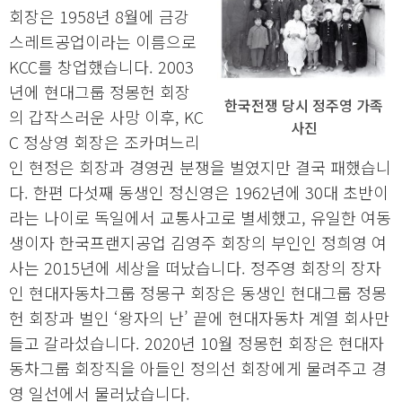
회장은 1958년 8월에 금강
스레트공업이라는 이름으로
KCC를 창업했습니다. 2003
년에 현대그룹 정몽헌 회장
한국전쟁 당시 정주영 가족
의 갑작스러운 사망 이후, KC
사진
C 정상영 회장은 조카며느리
인 현정은 회장과 경영권 분쟁을 벌였지만 결국 패했습니
다. 한편 다섯째 동생인 정신영은 1962년에 30대 초반이
라는 나이로 독일에서 교통사고로 별세했고, 유일한 여동
생이자 한국프랜지공업 김영주 회장의 부인인 정희영 여
사는 2015년에 세상을 떠났습니다. 정주영 회장의 장자
인 현대자동차그룹 정몽구 회장은 동생인 현대그룹 정몽
헌 회장과 벌인 ‘왕자의 난’ 끝에 현대자동차 계열 회사만
들고 갈라섰습니다. 2020년 10월 정몽헌 회장은 현대자
동차그룹 회장직을 아들인 정의선 회장에게 물려주고 경
영 일선에서 물러났습니다.