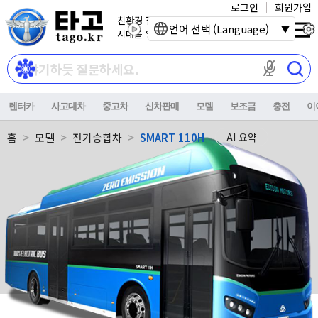
로그인
회원가입
친환경 전기자동차
언어 선택 (Language)
시대를 열어갑니다.
마이크 권한이
렌터카
사고대차
중고차
신차판매
모델
보조금
충전
이
홈
모델
전기승합차
SMART 110H
AI 요약