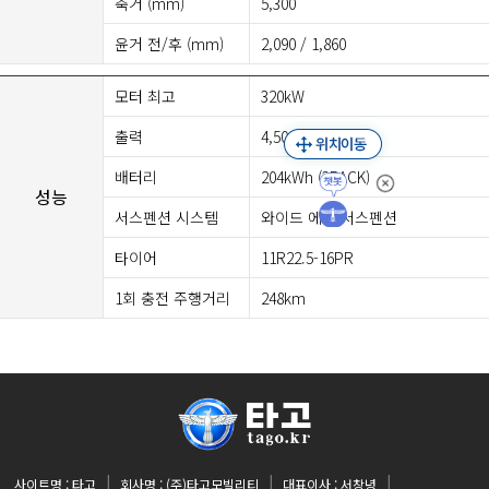
축거 (mm)
5,300
윤거 전/후 (mm)
2,090 / 1,860
모터 최고
320kW
출력
4,500rpm
배터리
204kWh (3PACK)
성능
서스펜션 시스템
와이드 에어 서스펜션
타이어
11R22.5-16PR
1회 충전 주행거리
248km
사이트명 : 타고
회사명 : (주)타고모빌리티
대표이사 : 서창녕