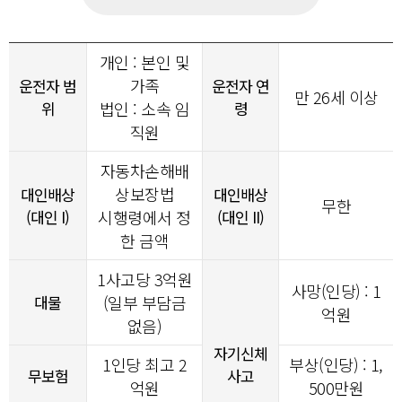
개인 : 본인 및
가족
운전자 범
운전자 연
만 26세 이상
위
법인 : 소속 임
령
직원
자동차손해배
상보장법
대인배상
대인배상
무한
(대인 I)
시행령에서 정
(대인 II)
한 금액
1사고당
3
억원
사망(인당) : 1
대물
(일부 부담금
억원
없음)
자기신체
1인당 최고 2
부상(인당) : 1,
무보험
사고
억원
500만원