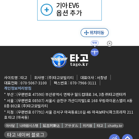
사이트명 : 타고
회사명 : (주)타고모빌리티
대표이사 : 서창녕
대표전화 : 070-5067-3100
팩스번호 : 070-7966-3111
개인정보처리방침
* 부산 : (우편번호 47590) 부산광역시 연제구 월드컵대로 34, 3층 ㈜타고렌터카
* 서울 : (우편번호 08507) 서울시 금천구 가산디지털1로 168 우림라이온스밸리 A동
8층 802호 (주)타고모빌리티
* 지점 :
(우편번호 07791) 서울 강서구 마곡동로10길 46 마곡보타닉파크프라자 211
호 타고 (마곡동)
아사달
나라원시스템
延吉阿斯达
アサダル
위키원
타고
chatty.kr
타고 네이버 블로그