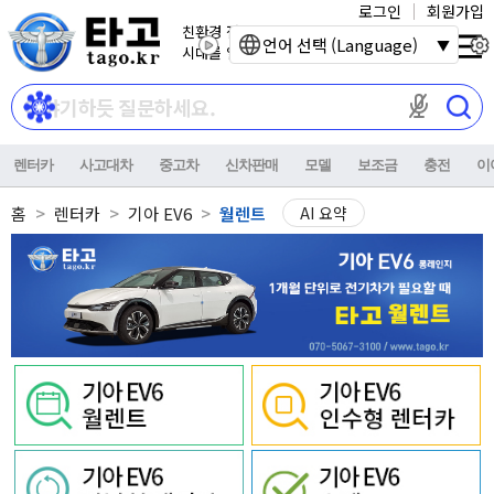
로그인
회원가입
친환경 전기자동차
언어 선택 (Language)
시대를 열어갑니다.
마이크 권한이
렌터카
사고대차
중고차
신차판매
모델
보조금
충전
이
홈
렌터카
기아 EV6
월렌트
AI 요약