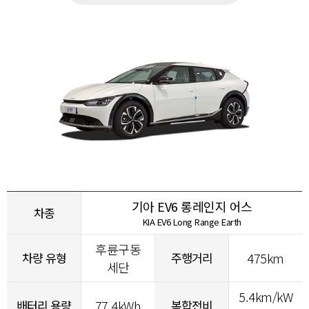
기아 EV6 롱레인지 어스
차종
KIA EV6 Long Range Earth
후륜구동
차량 유형
주행거리
475km
세단
5.4km/kW
배터리 용량
77.4kWh
복합전비