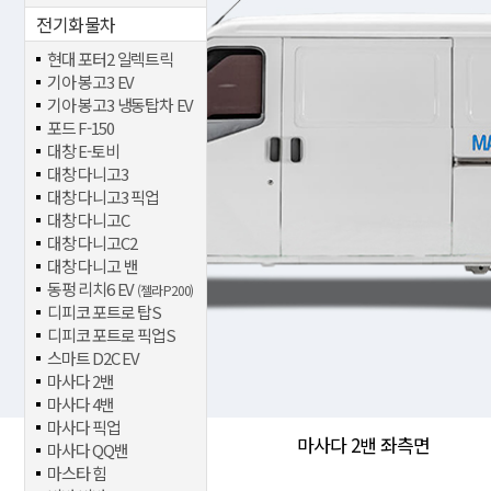
전기화물차
현대 포터2 일렉트릭
기아 봉고3 EV
기아 봉고3 냉동탑차 EV
포드 F-150
대창 E-토비
대창 다니고3
대창 다니고3 픽업
대창 다니고C
대창 다니고C2
대창 다니고 밴
동펑 리치6 EV
(젤라 P200)
디피코 포트로 탑S
디피코 포트로 픽업S
스마트 D2C EV
마사다 2밴
마사다 4밴
마사다 픽업
마사다 2밴 좌측면
마사다 QQ밴
마스타 힘