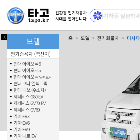
친환경 전기자동차
시대를 열어갑니다.
X
닫기
홈
모델
전기화물차
마사다
모델
전기승용차 (국산차)
현대 아이오닉6
현대 아이오닉5
현대 아이오닉
일렉트릭
현대 코나 일렉트릭
현대 넥쏘 (수소차)
제네시스 G80 EV
제네시스 GV70 EV
제네시스 GV60
기아 EV3
기아 EV6
기아 EV9
기아 니로 EV