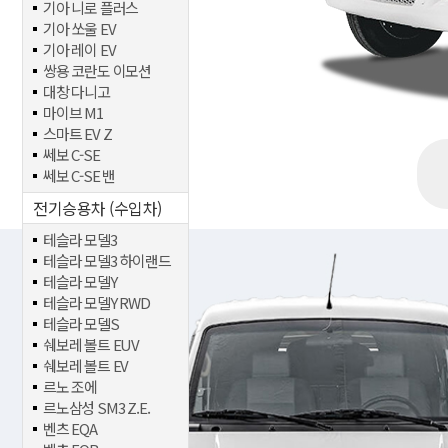
기아 니로 플러스
기아 쏘울 EV
기아 레이 EV
쌍용 코란도 이모션
대창 다니고
마이브 M1
스마트 EV Z
쎄보 C-SE
쎄보 C-SE 밴
전기승용차 (수입차)
테슬라 모델3
테슬라 모델3 하이랜드
테슬라 모델Y
테슬라 모델Y RWD
테슬라 모델S
쉐보레 볼트 EUV
쉐보레 볼트 EV
르노 조에
르노삼성 SM3 Z.E.
벤츠 EQA