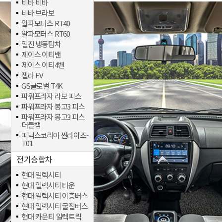
비바 비바
비바 브라보
알파모터스 RT40
알파모터스 RT60
일진 냉동탑차
제이스 이티밴
제이스 이티4밴
젤라 EV
GS글로벌 T4K
파워프라자 라보 피스
파워프라자 봉고3 피스
파워프라자 봉고3 피스
더블캡
피닉스코리아 썬라이즈-
T01
전기승합차
현대 일렉시티
현대 일렉시티 타운
현대 일렉시티 이층버스
현대 일렉시티 굴절버스
현대 카운티 일렉트릭