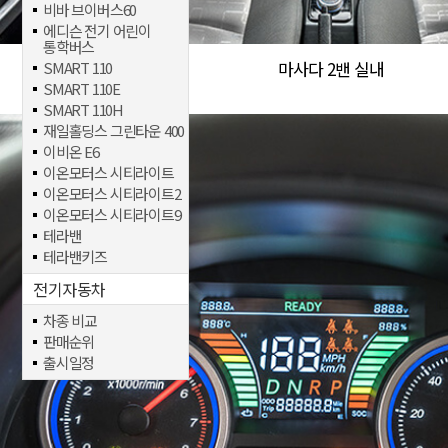
비바 브이버스60
에디슨 전기 어린이
통학버스
마사다 2밴 실내
SMART 110
SMART 110E
SMART 110H
재일홀딩스 그린타운 400
이비온 E6
이온모터스 시티라이트
이온모터스 시티라이트2
이온모터스 시티라이트9
테라밴
테라밴키즈
전기자동차
차종 비교
판매순위
출시일정