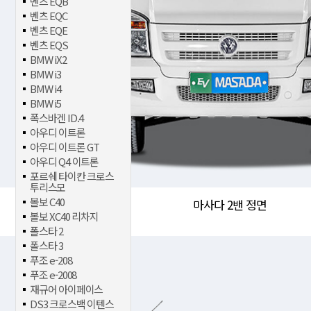
벤츠 EQB
벤츠 EQC
벤츠 EQE
벤츠 EQS
BMW iX2
BMW i3
BMW i4
BMW i5
폭스바겐 ID.4
아우디 이트론
아우디 이트론 GT
아우디 Q4 이트론
포르쉐 타이칸 크로스
투리스모
볼보 C40
마사다 2밴 정면
볼보 XC40 리차지
폴스타 2
폴스타 3
푸조 e-208
푸조 e-2008
재규어 아이페이스
DS3 크로스백 이텐스