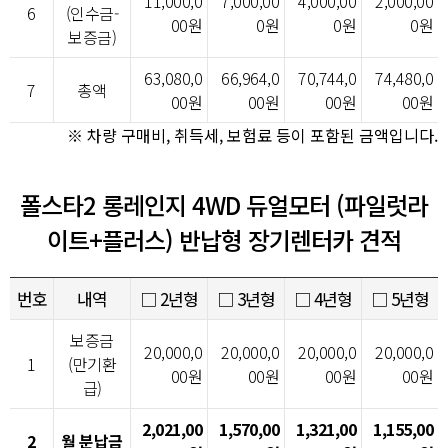
11,000,0
7,000,00
4,000,00
2,000,00
6
(인수금-
00원
0원
0원
0원
보증금)
63,080,0
66,964,0
70,744,0
74,480,0
7
총액
00원
00원
00원
00원
※ 차량 구매비, 취득세, 보험료 등이 포함된 금액입니다.
폴스타2 롱레인지 4WD 듀얼모터 (파일럿라
이트+플러스) 반납형 장기렌터카 견적
번호
내역
□ 2년형
□ 3년형
□ 4년형
□ 5년형
보증금
20,000,0
20,000,0
20,000,0
20,000,0
1
(만기환
00원
00원
00원
00원
급)
2,021,00
1,570,00
1,321,00
1,155,00
2
월 분납금