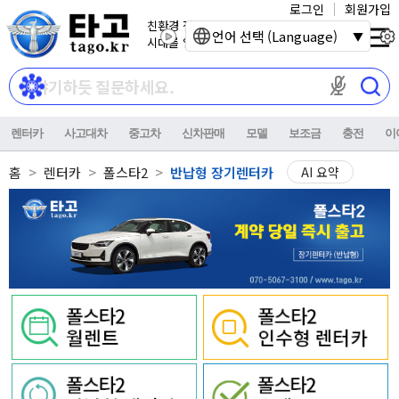
로그인
회원가입
친환경 전기자동차
언어 선택 (Language)
시대를 열어갑니다.
마이크 권한이
렌터카
사고대차
중고차
신차판매
모델
보조금
충전
이
홈
렌터카
폴스타2
반납형 장기렌터카
AI 요약