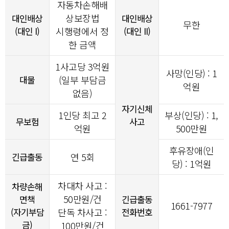
자동차손해배
상보장법
대인배상
대인배상
무한
(대인 I)
시행령에서 정
(대인 II)
한 금액
1사고당
3
억원
사망(인당) : 1
대물
(일부 부담금
억원
없음)
자기신체
1인당 최고 2
부상(인당) : 1,
무보험
사고
억원
500만원
후유장애(인
긴급출동
연 5회
당) : 1억원
차대차 사고 :
차량손해
50만원/건
면책
긴급출동
1661-7977
(자기부담
단독 차사고 :
전화번호
금)
100만원/건