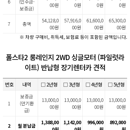
6
(인수금-
00원
0원
0원
0원
보증금)
54,128,0
57,916,0
61,600,0
65,300,0
7
총액
00원
00원
00원
00원
※ 차량 구매비, 취득세, 보험료 등이 포함된 금액입니다.
폴스타2 롱레인지 2WD 싱글모터 (파일럿라
이트) 반납형 장기렌터카 견적
번호
내역
□ 2년형
□ 3년형
□ 4년형
□ 5년형
보증금
13,000,0
13,000,0
13,000,0
13,000,0
1
(만기환
00원
00원
00원
00원
급)
1,388,00
1,142,00
996,000
892,000
2
월 분납금
0원
0원
원
원