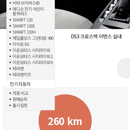
비바 브이버스60
에디슨 전기 어린이
통학버스
SMART 110
SMART 110E
SMART 110H
DS3 크로스백 이텐스 실내
재일홀딩스 그린타운 400
이비온 E6
이온모터스 시티라이트
이온모터스 시티라이트2
이온모터스 시티라이트9
테라밴
테라밴키즈
전기자동차
차종 비교
판매순위
출시일정
260 km