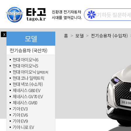
친환경 전기자동차
시대를 열어갑니다.
X
닫기
홈
모델
전기승용차 (수입차)
모델
전기승용차 (국산차)
현대 아이오닉6
현대 아이오닉5
현대 아이오닉
일렉트릭
현대 코나 일렉트릭
현대 넥쏘 (수소차)
제네시스 G80 EV
제네시스 GV70 EV
제네시스 GV60
기아 EV3
기아 EV6
기아 EV9
기아 니로 EV