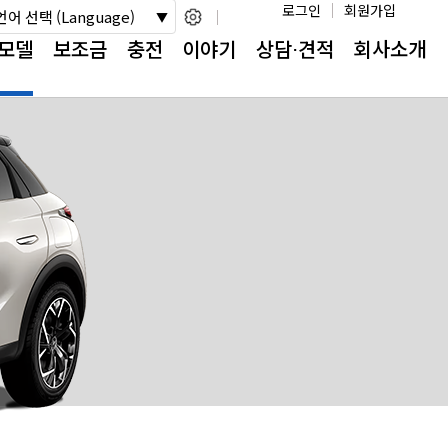
로그인
회원가입
언어 선택 (Language)
모델
보조금
충전
이야기
상담⋅견적
회사소개