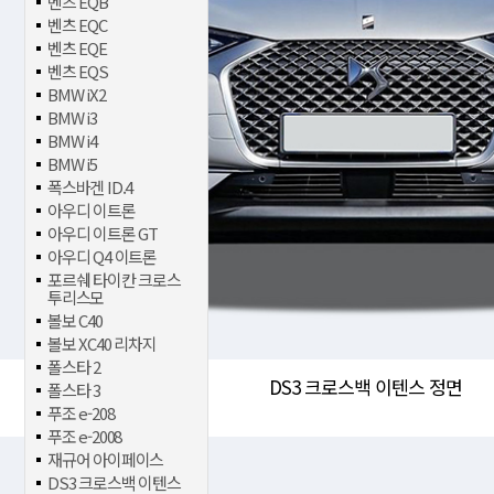
벤츠 EQB
벤츠 EQC
벤츠 EQE
벤츠 EQS
BMW iX2
BMW i3
BMW i4
BMW i5
폭스바겐 ID.4
아우디 이트론
아우디 이트론 GT
아우디 Q4 이트론
포르쉐 타이칸 크로스
투리스모
볼보 C40
볼보 XC40 리차지
폴스타 2
DS3 크로스백 이텐스 정면
폴스타 3
푸조 e-208
푸조 e-2008
재규어 아이페이스
DS3 크로스백 이텐스