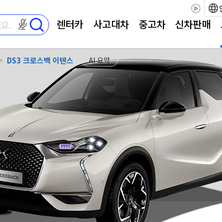
렌터카
사고대차
중고차
신차판매
마이크 권한이 필요합니다
DS3 크로스백 이텐스
AI 요약