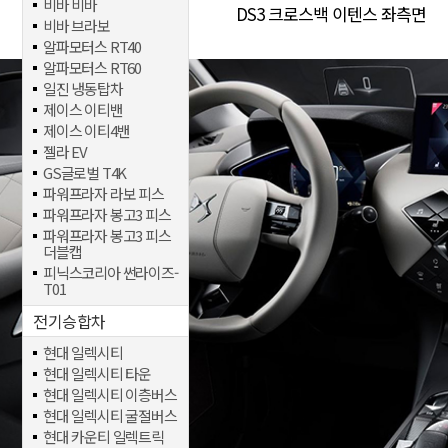
비바 비바
DS3 크로스백 이텐스 좌측면
비바 브라보
알파모터스 RT40
알파모터스 RT60
일진 냉동탑차
제이스 이티밴
제이스 이티4밴
젤라 EV
GS글로벌 T4K
파워프라자 라보 피스
파워프라자 봉고3 피스
파워프라자 봉고3 피스
더블캡
피닉스코리아 썬라이즈-
T01
전기승합차
현대 일렉시티
현대 일렉시티 타운
현대 일렉시티 이층버스
현대 일렉시티 굴절버스
현대 카운티 일렉트릭