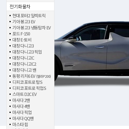
전기화물차
현대 포터2 일렉트릭
기아 봉고3 EV
기아 봉고3 냉동탑차 EV
포드 F-150
대창 E-토비
대창 다니고3
대창 다니고3 픽업
대창 다니고C
대창 다니고C2
대창 다니고 밴
동펑 리치6 EV
(젤라 P200)
디피코 포트로 탑S
디피코 포트로 픽업S
스마트 D2C EV
마사다 2밴
마사다 4밴
마사다 픽업
마사다 QQ밴
마스타 힘