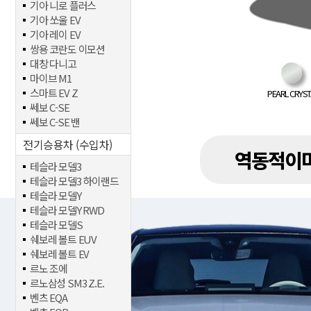
기아 니로 플러스
기아 쏘울 EV
기아 레이 EV
쌍용 코란도 이모션
대창 다니고
마이브 M1
스마트 EV Z
PEARL CRYST
쎄보 C-SE
쎄보 C-SE 밴
전기승용차 (수입차)
역동적이며
테슬라 모델3
테슬라 모델3 하이랜드
테슬라 모델Y
테슬라 모델Y RWD
테슬라 모델S
쉐보레 볼트 EUV
쉐보레 볼트 EV
르노 조에
르노삼성 SM3 Z.E.
벤츠 EQA