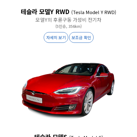
테슬라 모델Y RWD
(Tesla Model Y RWD)
모델Y의 후륜구동 가성비 전기차
(5인승, 356km)
자세히 보기
보조금 확인
테슬라 모델S