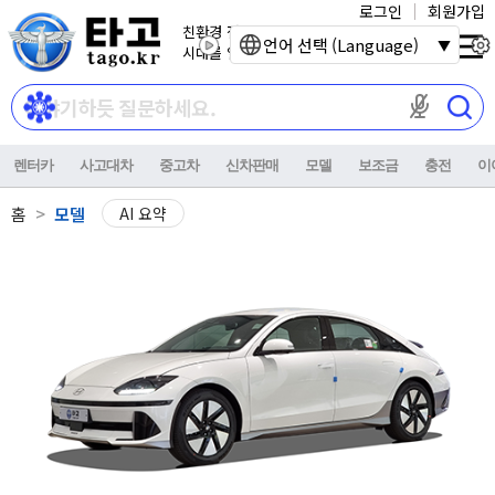
로그인
회원가입
친환경 전기자동차
언어 선택 (Language)
시대를 열어갑니다.
마이크 권한이
렌터카
사고대차
중고차
신차판매
모델
보조금
충전
이
홈
모델
AI 요약