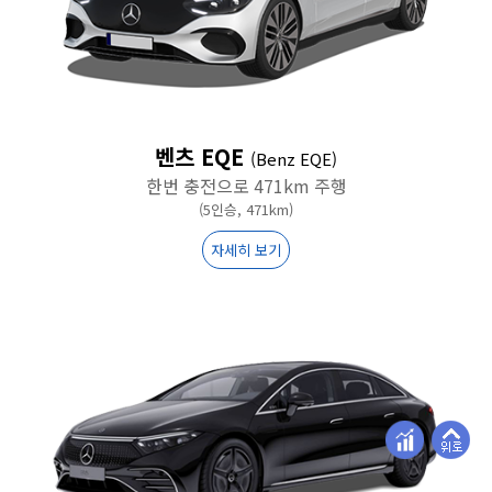
벤츠 EQE
(Benz EQE)
한번 충전으로 471km 주행
(5인승, 471km)
자세히 보기