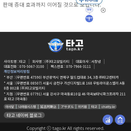
판매 증대 효과까지 이어질 것으로 보입니다.
사이트명 : 타고
회사명 : (주)타고모빌리티
대표이사 : 서창녕
대표전화 : 070-5067-3100
팩스번호 : 070-7966-3111
개인정보처리방침
* 부산 : (우편번호 47590) 부산광역시 연제구 월드컵대로 34, 3층 ㈜타고렌터카
* 서울 : (우편번호 08507) 서울시 금천구 가산디지털1로 168 우림라이온스밸리 A동
8층 802호 (주)타고모빌리티
* 지점 :
(우편번호 07791) 서울 강서구 마곡동로10길 46 마곡보타닉파크프라자 211
호 타고 (마곡동)
아사달
나라원시스템
延吉阿斯达
アサダル
위키원
타고
chatty.kr
타고 네이버 블로그
Copyright ⓒ tago.kr All rights reserved.