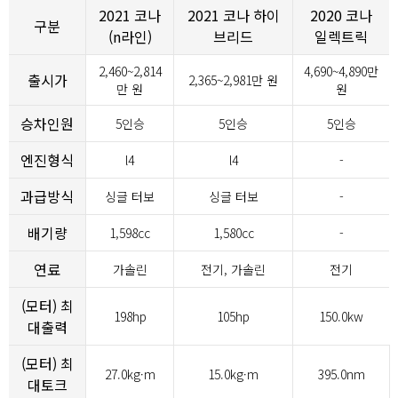
2021 코나
2021 코나 하이
2020 코나
구분
(n라인)
브리드
일렉트릭
2,460~2,814
4,690~4,890만
출시가
2,365~2,981만 원
만 원
원
승차인원
5인승
5인승
5인승
엔진형식
l4
l4
-
과급방식
싱글 터보
싱글 터보
-
배기량
1,598cc
1,580cc
-
연료
가솔린
전기, 가솔린
전기
(모터) 최
198hp
105hp
150.0kw
대출력
(모터) 최
27.0kg·m
15.0kg·m
395.0nm
대토크