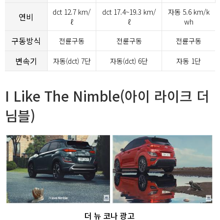
dct 12.7 km/
dct 17.4~19.3 km/
자동 5.6 km/k
연비
ℓ
ℓ
wh
구동방식
전륜구동
전륜구동
전륜구동
변속기
자동(dct) 7단
자동(dct) 6단
자동 1단
I Like The Nimble(아이 라이크 더
님블)
더 뉴 코나 광고