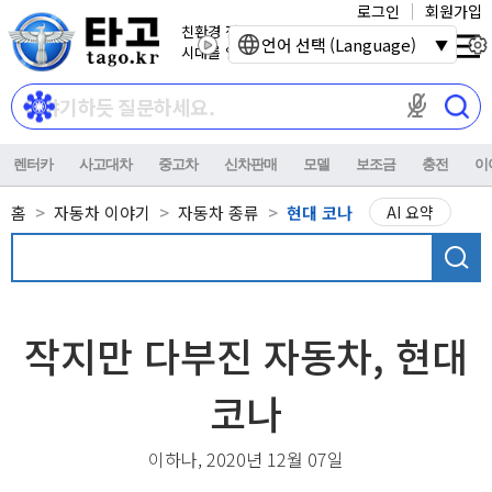
로그인
회원가입
친환경 전기자동차
언어 선택 (Language)
시대를 열어갑니다.
마이크 권한이
렌터카
사고대차
중고차
신차판매
모델
보조금
충전
이
홈
자동차 이야기
자동차 종류
현대 코나
AI 요약
작지만 다부진 자동차, 현대
코나
이하나, 2020년 12월 07일