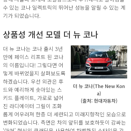
수 있는 코나 일렉트릭의 뛰어난 성능을 알릴 수 있는 계
기가 되었습니다.
상품성 개선 모델 더 뉴 코나
더 뉴 코나는 코나 출시 3년
만에 페이스 리프트 된 코나
의 이름입니다! 그렇다면 어
떻게 바뀌었을지 살펴보도록
하겠습니다. 우선 외관은 후
더 뉴 코나(The New Kon
드와 예리하게 솟아있는 스
a)
키드 플레이트, 가로로 넓어
(출처: 현대자동차)
진 라디에이터 그릴이 조화
롭게 어우러져 한층 더 세련되고 미래지향적인 모습으로
변화되었습니다. 측면은 차의 앞뒤를 보호하듯이 감싸는
‘아머’ 형식의 클래딩을 사용하여 차별화된 스타일을 강