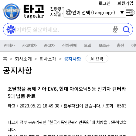
로그인
회원가입
친환경 전기자동차
언어 선택 (Language)
시대를 열어갑니다.
마이크 권한이
렌터카
사고대차
중고차
신차판매
모델
보조금
충전
이
홈
회사소개
회사소개
공지사항
AI 요약
공지사항
조달청을 통해 기아 EV6, 현대 아이오닉5 등 전기차 렌터카
5대 납품 완료
타고
2023.05.21 18:49:38
첨부파일이 없습니다.
조회 : 6563
/
/
/
타고가 정부 공공기관인 "한국식품안전관리인증원"에 차량을 납품하였습
니다.