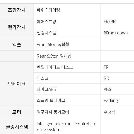
조향장치
파워스티어링
에어스프링
FR/RR
현가장치
닐링시스템
60mm down
액슬
Front 5ton 독립형
Rear 9.5ton 일체형
벤틸레이티드 디스크
FR
디스크
RR
브레이크
와바코ABS
ABS
스프링 브레이크
Parking
모터
영구자석 동기모터
수냉식
Intelligent electronic control co
쿨링시스템
oling system