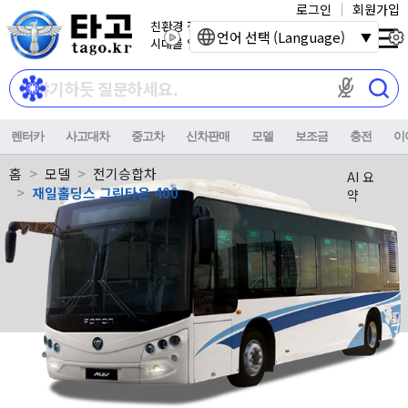
로그인
회원가입
친환경 전기자동차
언어 선택 (Language)
시대를 열어갑니다.
마이크 권한이
렌터카
사고대차
중고차
신차판매
모델
보조금
충전
이
홈
모델
전기승합차
AI 요
재일홀딩스 그린타운 400
약