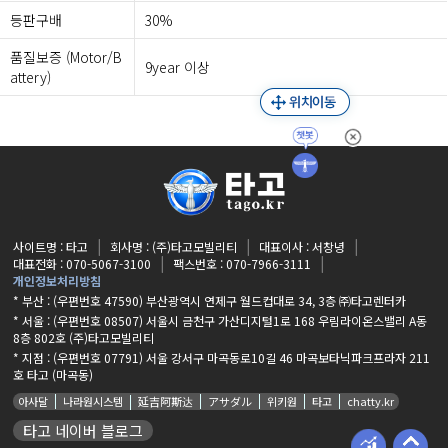
등판구배
30%
품질보증 (Motor/B
9year 이상
attery)
사이트명 : 타고
회사명 : (주)타고모빌리티
대표이사 : 서창녕
대표전화 : 070-5067-3100
팩스번호 : 070-7966-3111
개인정보처리방침
* 부산 : (우편번호 47590) 부산광역시 연제구 월드컵대로 34, 3층 ㈜타고렌터카
* 서울 : (우편번호 08507) 서울시 금천구 가산디지털1로 168 우림라이온스밸리 A동
8층 802호 (주)타고모빌리티
* 지점 :
(우편번호 07791) 서울 강서구 마곡동로10길 46 마곡보타닉파크프라자 211
호 타고 (마곡동)
아사달
나라원시스템
延吉阿斯达
アサダル
위키원
타고
chatty.kr
타고 네이버 블로그