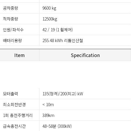
공차중량
9600 kg
적차중량
12500kg
인원/좌석수
42 / 19 (1 휠체어)
배터리용량
255.48 kWh 리튬인산철
Item
Specification
모터출력
135(정격)/200(최고) kW
최소회전반경
< 10m
1회 충전주행거리
389km
급속충전시간
48~58분 (300kW)