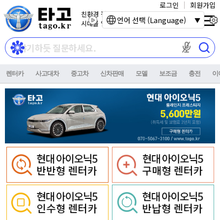
로그인
회원가입
친환경 전기자동차
언어 선택 (Language)
시대를 열어갑니다.
마이크 권한이
렌터카
사고대차
중고차
신차판매
모델
보조금
충전
이