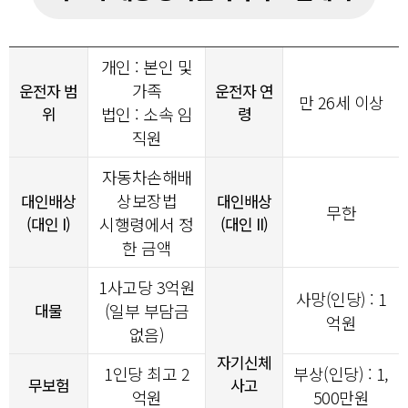
개인 : 본인 및
가족
운전자 범
운전자 연
만 26세 이상
위
법인 : 소속 임
령
직원
자동차손해배
상보장법
대인배상
대인배상
무한
(대인 I)
시행령에서 정
(대인 II)
한 금액
1사고당
3
억원
사망(인당) : 1
대물
(일부 부담금
억원
없음)
자기신체
1인당 최고 2
부상(인당) : 1,
무보험
사고
억원
500만원