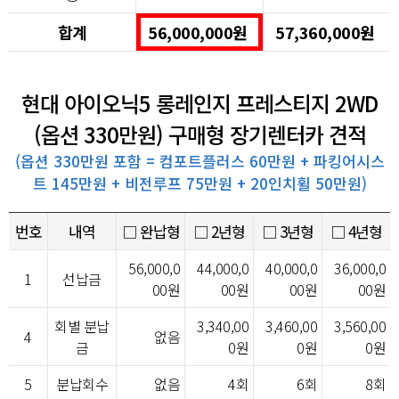
합계
56,000,000원
57,360,000원
현대 아이오닉5 롱레인지 프레스티지 2WD
(옵션 330만원) 구매형 장기렌터카 견적
(옵션 330만원 포함 = 컴포트플러스 60만원 + 파킹어시스
트 145만원 + 비전루프 75만원 + 20인치휠 50만원)
번호
내역
□ 완납형
□ 2년형
□ 3년형
□ 4년형
56,000,0
44,000,0
40,000,0
36,000,0
1
선납금
00원
00원
00원
00원
회별 분납
3,340,00
3,460,00
3,560,00
4
없음
금
0원
0원
0원
5
분납회수
없음
4회
6회
8회