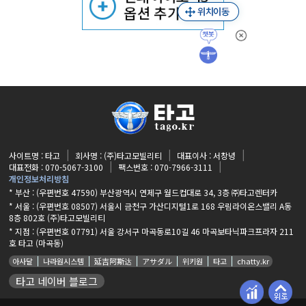
사이트명 : 타고
회사명 : (주)타고모빌리티
대표이사 : 서창녕
대표전화 : 070-5067-3100
팩스번호 : 070-7966-3111
개인정보처리방침
* 부산 : (우편번호 47590) 부산광역시 연제구 월드컵대로 34, 3층 ㈜타고렌터카
* 서울 : (우편번호 08507) 서울시 금천구 가산디지털1로 168 우림라이온스밸리 A동
8층 802호 (주)타고모빌리티
* 지점 :
(우편번호 07791) 서울 강서구 마곡동로10길 46 마곡보타닉파크프라자 211
호 타고 (마곡동)
아사달
나라원시스템
延吉阿斯达
アサダル
위키원
타고
chatty.kr
타고 네이버 블로그