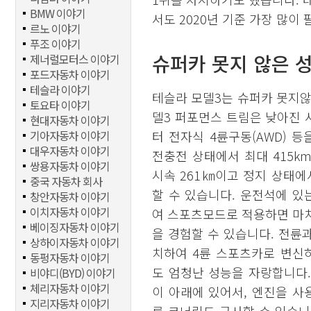
BMW 이야기
서도 2020년 기준 가장 많이
르노 이야기
푸조 이야기
슈퍼카 못지 않은 
제너럴모터스 이야기
포드자동차 이야기
테슬라 이야기
테슬라 모델3는 슈퍼카 못지않
토요타 이야기
델3 퍼포먼스 트림은 낮아진 서
현대자동차 이야기
기아자동차 이야기
터 전자식 4륜구동(AWD) 
대우자동차 이야기
전충전 상태에서 최대 415k
쌍용자동차 이야기
시속 261㎞이고 정지 상태에서
중국 자동차 회사
할 수 있습니다. 운전석에 
창안자동차 이야기
이치자동차 이야기
여 스포츠모드로 적용하면 마
베이징자동차 이야기
을 경험할 수 있습니다. 전륜
상하이자동차 이야기
치하여 4륜 스포츠카로 변신
동펑자동차 이야기
도 엄청난 성능을 자랑합니다
비야디(BYD) 이야기
체리자동차 이야기
이 아래에 있어서, 엔진을 
지리자동차 이야기