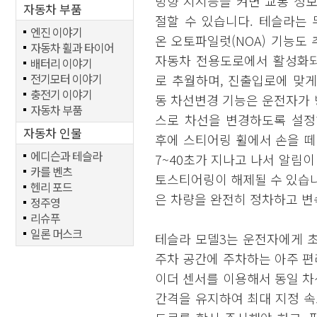
방향 지시등을 켜면 교통 정
자동차 부품
절할 수 있습니다. 테슬라는
엔진 이야기
온 오토파일럿(NOA) 기능도
자동차 휠과 타이어
자동차 전용도로에서 활성화되
배터리 이야기
전기모터 이야기
로 추월하며, 진출입로에 맞게
충전기 이야기
동 차선변경 기능은 운전자가
자동차 부품
스로 차선을 변경하도록 설정
자동차 인물
후에 스티어링 휠에서 손을 떼면
에디슨과 테슬라
7~40초가 지나고 나서 알림이
카를 벤츠
토스티어링이 해제될 수 있습
헨리 포드
은 차량을 완전히 정차하고 변
정주영
리슈푸
일론 머스크
테슬라 모델3는 운전자에게 초
주차 공간에 주차하는 아주 편
이더 센서를 이용해서 동일 차
간격을 유지하여 최대 지정 