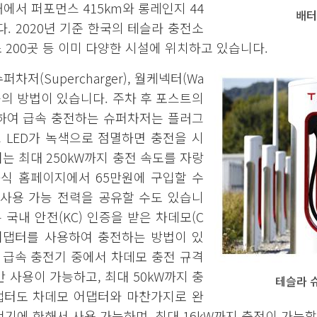
에서 퍼포먼스 415km와 롱레인지 44
배터리
. 2020년 기준 한국의 테슬라 충전소
소 200곳 등 이미 다양한 시설에 위치하고 있습니다.
저(Supercharger), 월케넥터(Wa
전기 등의 방법이 있습니다. 주차 후 포스트의
하여 급속 충전하는 슈퍼차저는 플러그
 LED가 녹색으로 점멸하면 충전을 시
저는 최대 250kW까지 충전 속도를 자랑
공식 홈페이지에서 65만원에 구입할 수
 사용 가능 전력을 공유할 수도 있습니
 국내 안전(KC) 인증을 받은 차데모(C
2 어댑터를 사용하여 충전하는 방법이 있
 급속 충전기 중에서 차데모 충전 규격
 사용이 가능하고, 최대 50kW까지 충
테슬라 슈퍼
 어댑터도 차데모 어댑터와 마찬가지로 완
기에 한해서 사용 가능하며, 최대 16kW까지 충전이 가능합