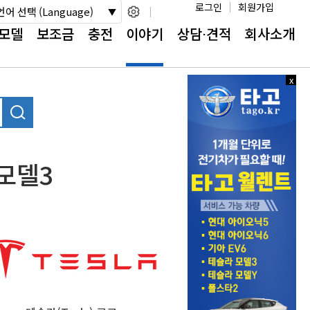
로그인
회원가입
언어 선택 (Language)
모델
보조금
충전
이야기
상담⋅견적
회사소개
x
x
닫
닫
기
기
 모델3