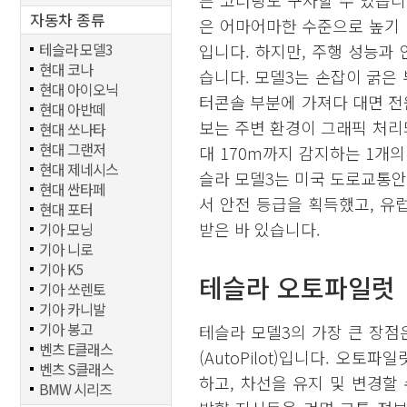
른 코너링도 구사할 수 있습니
자동차 종류
은 어마어마한 수준으로 높기
테슬라 모델3
입니다. 하지만, 주행 성능과
현대 코나
습니다. 모델3는 손잡이 굵은
현대 아이오닉
터콘솔 부분에 가져다 대면 전원
현대 아반떼
보는 주변 환경이 그래픽 처리
현대 쏘나타
현대 그랜저
대 170m까지 감지하는 1개
현대 제네시스
슬라 모델3는 미국 도로교통안
현대 싼타페
서 안전 등급을 획득했고, 유럽
현대 포터
받은 바 있습니다.
기아 모닝
기아 니로
기아 K5
테슬라 오토파일럿
기아 쏘렌토
기아 카니발
기아 봉고
테슬라 모델3의 가장 큰 장
벤츠 E클래스
(AutoPilot)입니다. 오토
벤츠 S클래스
하고, 차선을 유지 및 변경할
BMW 시리즈