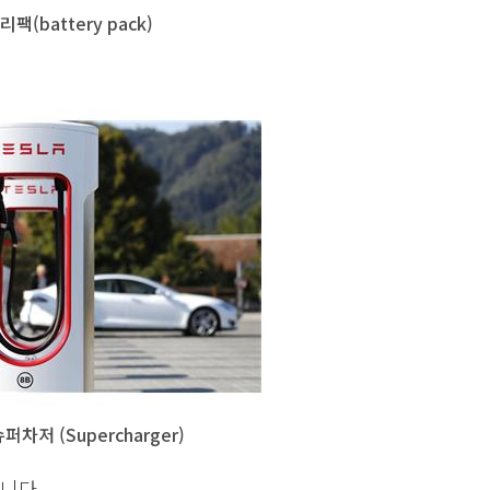
팩(battery pack)
차저 (Supercharger)
니다.