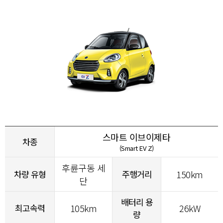
스마트 이브이제타
차종
(Smart EV Z)
후륜구동 세
차량 유형
주행거리
150km
단
배터리 용
최고속력
105km
26kW
량