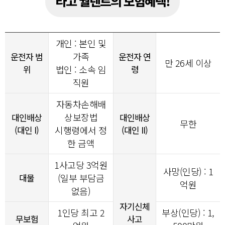
타고 월렌트의 보험혜택!
개인 : 본인 및
가족
운전자 범
운전자 연
만 26세 이상
위
법인 : 소속 임
령
직원
자동차손해배
상보장법
대인배상
대인배상
무한
(대인 I)
시행령에서 정
(대인 II)
한 금액
1사고당
3
억원
사망(인당) : 1
대물
(일부 부담금
억원
없음)
자기신체
1인당 최고 2
부상(인당) : 1,
무보험
사고