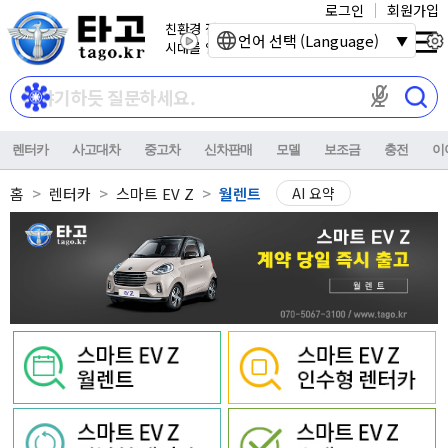
로그인
회원가입
친환경 전기자동차
언어 선택 (Language)
시대를 열어갑니다.
마이크 권한이
렌터카
사고대차
중고차
신차판매
모델
보조금
충전
이
홈
렌터카
스마트 EV Z
월렌트
AI 요약