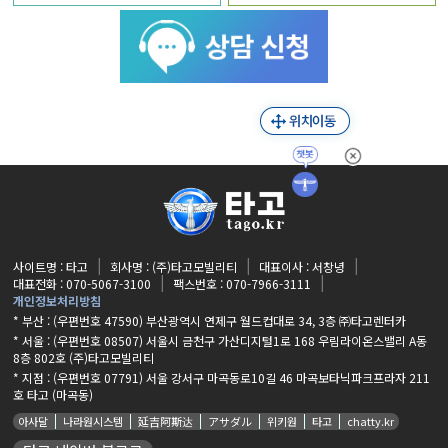
사이트명 : 타고
회사명 : (주)타고모빌리티
대표이사 : 서창녕
대표전화 : 070-5067-3100
팩스번호 : 070-7966-3111
개인정보처리방침
* 부산 : (우편번호 47590) 부산광역시 연제구 월드컵대로 34, 3층 ㈜타고렌터카
* 서울 : (우편번호 08507) 서울시 금천구 가산디지털1로 168 우림라이온스밸리 A동
8층 802호 (주)타고모빌리티
* 지점 :
(우편번호 07791) 서울 강서구 마곡동로10길 46 마곡보타닉파크프라자 211
호 타고 (마곡동)
아사달
나라원시스템
延吉阿斯达
アサダル
위키원
타고
chatty.kr