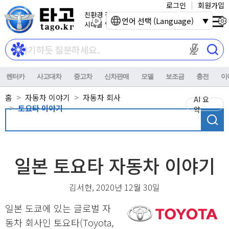
로그인
회원가입
친환경 전기자동차
언어 선택 (Language)
시대를 열어갑니다.
마이크 권한이
렌터카
사고대차
중고차
신차판매
모델
보조금
충전
이
홈
자동차 이야기
자동차 회사
AI 요
토요타 이야기
약
일본 토요타 자동차 이야기
김서현, 2020년 12월 30일
일본 도쿄에 있는 글로벌 자
동차 회사인 토요타(Toyota,