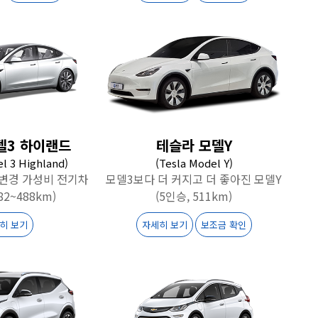
델3 하이랜드
테슬라 모델Y
l 3 Highland)
(Tesla Model Y)
분변경 가성비 전기차
모델3보다 더 커지고 더 좋아진 모델Y
82~488km)
(5인승, 511km)
히 보기
자세히 보기
보조금 확인