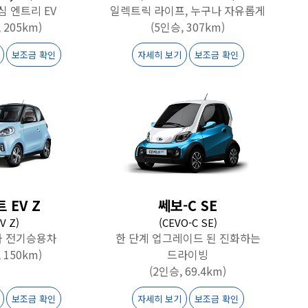
심 엔트리 EV
일렉트릭 라이프, 누구나 자유롭게
 205km)
(5인승, 307km)
보조금 확인
자세히 보기
보조금 확인
 EV Z
쎄보-C SE
EV Z)
(CEVO-C SE)
차 전기승용차
한 단계 업그레이드 된 진화하는
 150km)
드라이빙
(2인승, 69.4km)
보조금 확인
자세히 보기
보조금 확인