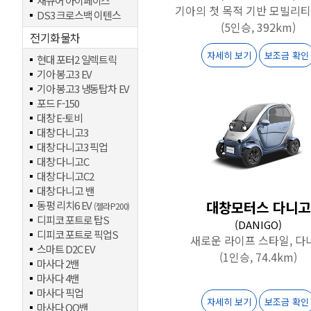
재규어 아이페이스
기아의 첫 목적 기반 모빌리티 
DS3 크로스백 이텐스
(5인승, 392km)
전기화물차
자세히 보기
보조금 확인
현대 포터2 일렉트릭
기아 봉고3 EV
기아 봉고3 냉동탑차 EV
포드 F-150
대창 E-토비
대창 다니고3
대창 다니고3 픽업
대창 다니고C
대창 다니고C2
대창 다니고 밴
대창모터스 다니고
동펑 리치6 EV
(젤라 P200)
디피코 포트로 탑S
(DANIGO)
디피코 포트로 픽업S
새로운 라이프 스타일, 다
스마트 D2C EV
(1인승, 74.4km)
마사다 2밴
마사다 4밴
마사다 픽업
자세히 보기
보조금 확인
마사다 QQ밴