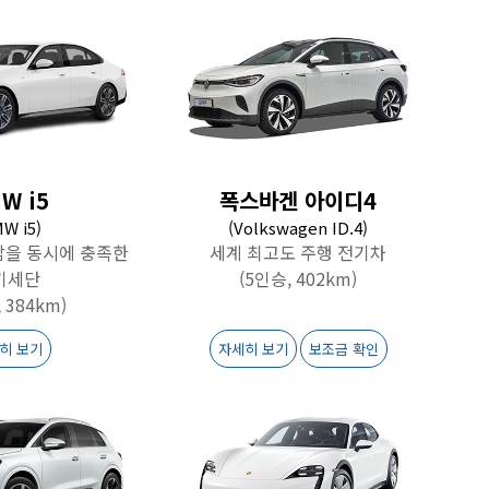
W i5
폭스바겐 아이디4
W i5)
(Volkswagen ID.4)
감을 동시에 충족한
세계 최고도 주행 전기차
기세단
(5인승, 402km)
 384km)
히 보기
자세히 보기
보조금 확인