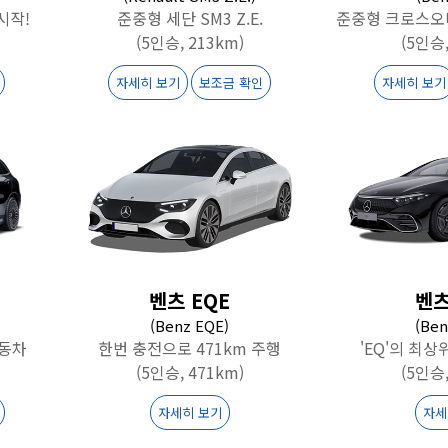
시작!
준중형 세단 SM3 Z.E.
준중형 크로스오
(5인승, 213km)
(5인승,
자세히 보기
보조금 확인
자세히 보기
벤츠 EQE
벤츠
(Benz EQE)
(Ben
자동차
한번 충전으로 471km 주행
'EQ'의 최
(5인승, 471km)
(5인승,
자세히 보기
자세