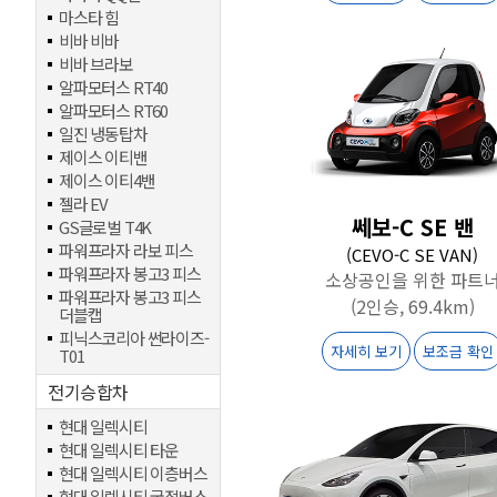
마스타 힘
비바 비바
비바 브라보
알파모터스 RT40
알파모터스 RT60
일진 냉동탑차
제이스 이티밴
제이스 이티4밴
젤라 EV
쎄보-C SE 밴
GS글로벌 T4K
파워프라자 라보 피스
(CEVO-C SE VAN)
파워프라자 봉고3 피스
소상공인을 위한 파트
파워프라자 봉고3 피스
(2인승, 69.4km)
더블캡
피닉스코리아 썬라이즈-
자세히 보기
보조금 확인
T01
전기승합차
현대 일렉시티
현대 일렉시티 타운
현대 일렉시티 이층버스
현대 일렉시티 굴절버스