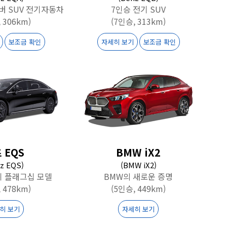
버 SUV 전기자동차
7인승 전기 SUV
 306km)
(7인승, 313km)
보조금 확인
자세히 보기
보조금 확인
 EQS
BMW iX2
z EQS)
(BMW iX2)
상위 플래그십 모델
BMW의 새로운 증명
 478km)
(5인승, 449km)
히 보기
자세히 보기