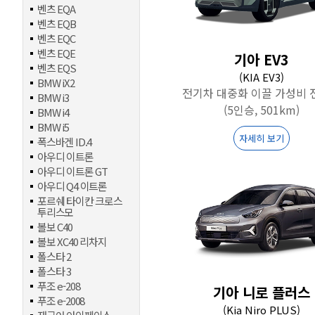
벤츠 EQA
벤츠 EQB
벤츠 EQC
벤츠 EQE
기아 EV3
벤츠 EQS
(KIA EV3)
BMW iX2
전기차 대중화 이끌 가성비 
BMW i3
(5인승, 501km)
BMW i4
BMW i5
자세히 보기
폭스바겐 ID.4
아우디 이트론
아우디 이트론 GT
아우디 Q4 이트론
포르쉐 타이칸 크로스
투리스모
볼보 C40
볼보 XC40 리차지
폴스타 2
폴스타 3
푸조 e-208
기아 니로 플러스
푸조 e-2008
(Kia Niro PLUS)