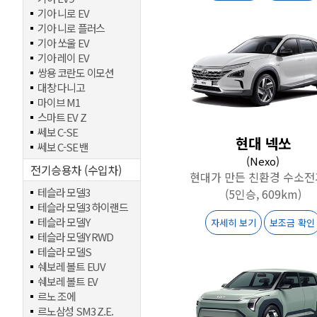
기아 니로 EV
기아 니로 플러스
기아 쏘울 EV
기아 레이 EV
쌍용 코란도 이모션
대창 다니고
마이브 M1
스마트 EV Z
쎄보 C-SE
현대 넥쏘
쎄보 C-SE 밴
(Nexo)
전기승용차 (수입차)
현대가 만든 친환경 수소
테슬라 모델3
(5인승, 609km)
테슬라 모델3 하이랜드
테슬라 모델Y
자세히 보기
보조금 확인
테슬라 모델Y RWD
테슬라 모델S
쉐보레 볼트 EUV
쉐보레 볼트 EV
르노 조에
르노삼성 SM3 Z.E.