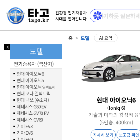
친환경 전기자동차
시대를 열어갑니다.
홈
모델
AI 요약
X
닫기
모델
전기승용차 (국산차)
현대 아이오닉6
현대 아이오닉5
현대 아이오닉
일렉트릭
현대 코나 일렉트릭
현대 아이오닉6
현대 넥쏘 (수소차)
제네시스 G80 EV
(Ioniq 6)
제네시스 GV70 EV
기술과 미학의 감성적 융
제네시스 GV60
(5인승, 400km)
기아 EV3
기아 EV6
자세히 보기
보조금 확인
기아 EV9