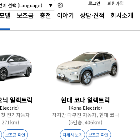
로그인
회원가입
언어 선택 (Language)
모델
보조금
충전
이야기
상담⋅견적
회사소개
오닉 일렉트릭
현대 코나 일렉트릭
 Electric)
(Kona Electric)
 첫 전기자동차
작지만 다부진 자동차, 현대 코나
 271km)
(5인승, 406km)
보조금 확인
자세히 보기
보조금 확인