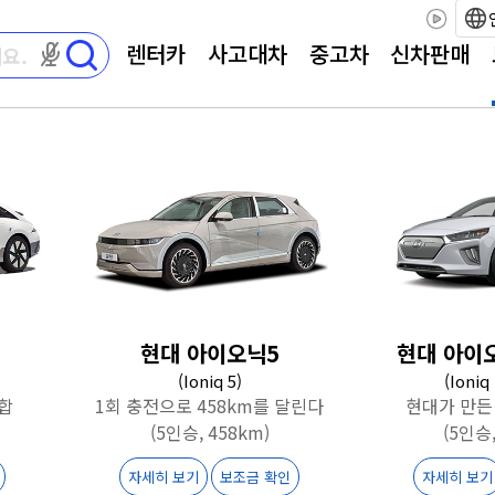
렌터카
사고대차
중고차
신차판매
마이크 권한이 필요합니다
현대 아이오닉5
현대 아이
(Ioniq 5)
(Ioniq
합
1회 충전으로 458km를 달린다
현대가 만든
(5인승, 458km)
(5인승,
자세히 보기
보조금 확인
자세히 보기