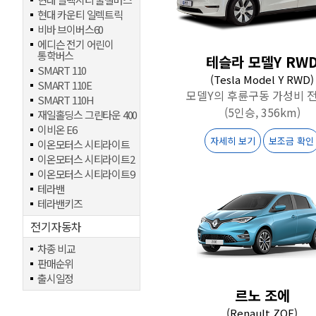
현대 카운티 일렉트릭
비바 브이버스60
에디슨 전기 어린이
통학버스
테슬라 모델Y RW
SMART 110
(Tesla Model Y RWD)
SMART 110E
모델Y의 후륜구동 가성비 
SMART 110H
(5인승, 356km)
재일홀딩스 그린타운 400
이비온 E6
자세히 보기
보조금 확인
이온모터스 시티라이트
이온모터스 시티라이트2
이온모터스 시티라이트9
테라밴
테라밴키즈
전기자동차
차종 비교
판매순위
출시일정
르노 조에
(Renault ZOE)