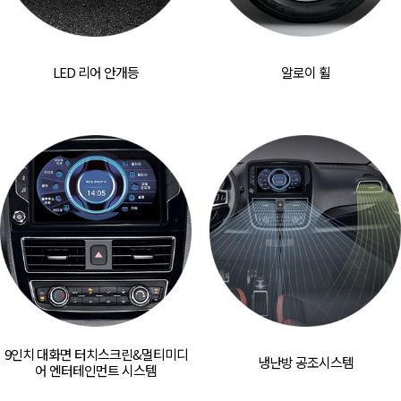
LED 리어 안개등
알로이 휠
9인치 대화면 터치스크린&
멀티미디
냉난방 공조시스템
어 엔터테인먼트 시스템