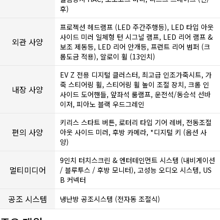
후)
프로젝션 헤드램프 (LED 주간주행등), LED 타입 아웃
사이드 미러 일체형 턴 시그널 램프, LED 리어 램프 &
외관 사양
보조 제동등, LED 리어 안개등, 프런트 리어 범퍼 (크
롬도금 적용), 알로이 휠 (13인치)
EV Z 전용 디지털 클러스터, 최고급 인조가죽시트, 가
죽 스티어링 휠, 스티어링 휠 높이 조절 장치, 크롬 인
내장 사양
사이드 도어핸들, 앞좌석 룸램프, 운전석/동승석 선바
이저, 피아노 블랙 우드그레인
키리스 스타트 버튼, 로터리 타입 기어 레버, 전동조절
편의 사양
아웃 사이드 미러, 후방 카메라, *디지털 키 (옵션 사
양)
9인치 터치스크린 & 엔터테인먼트 시스템 (내비게이션
멀티미디어
/ 블루투스 / 후방 모니터), 고성능 오디오 시스템, US
B 커넥터
공조 시스템
냉난방 공조시스템 (전자동 조절식)