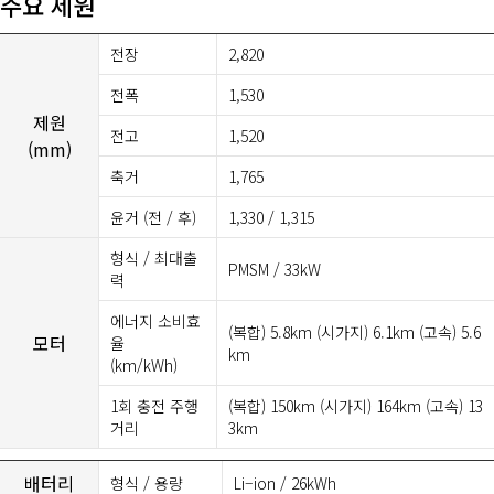
주요 제원
전장
2,820
전폭
1,530
제원
전고
1,520
(mm)
축거
1,765
윤거 (전 / 후)
1,330 / 1,315
형식 / 최대출
PMSM / 33kW
력
에너지 소비효
(복합) 5.8km (시가지) 6.1km (고속) 5.6
모터
율
km
(km/kWh)
1회 충전 주행
(복합) 150km (시가지) 164km (고속) 13
거리
3km
배터리
형식 / 용량
Li–ion / 26kWh