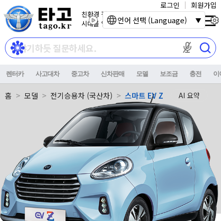
로그인
회원가입
친환경 전기자동차
언어 선택 (Language)
시대를 열어갑니다.
마이크 권한이
렌터카
사고대차
중고차
신차판매
모델
보조금
충전
이
홈
모델
전기승용차 (국산차)
스마트 EV Z
AI 요약