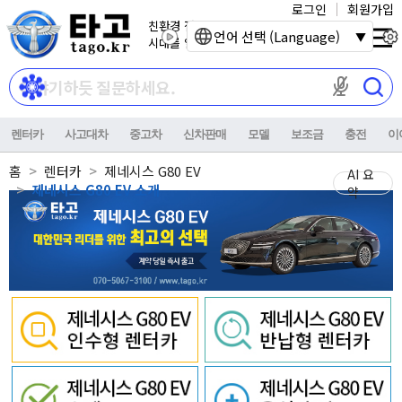
로그인
회원가입
친환경 전기자동차
언어 선택 (Language)
시대를 열어갑니다.
마이크 권한이
렌터카
사고대차
중고차
신차판매
모델
보조금
충전
이
홈
렌터카
제네시스 G80 EV
AI 요
제네시스 G80 EV 소개
약