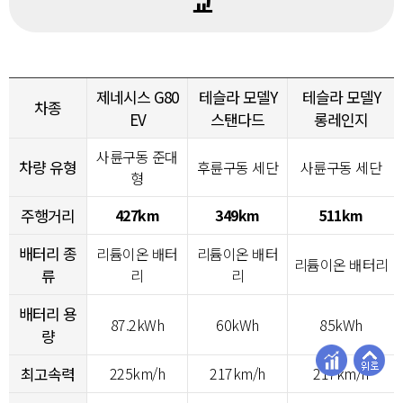
교
제네시스 G80
테슬라 모델Y
테슬라 모델Y
차종
EV
스탠다드
롱레인지
사륜구동 준대
차량 유형
후륜구동 세단
사륜구동 세단
형
주행거리
427km
349km
511km
배터리 종
리튬이온 배터
리튬이온 배터
리튬이온 배터리
류
리
리
배터리 용
87.2kWh
60kWh
85kWh
량
최고속력
225km/h
217km/h
217km/h