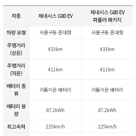
제네시스 G80 EV
차종
제네시스 G80 EV
파퓰러 패키지
차량 유형
사륜구동 준대형
사륜구동 준대형
주행거리
433km
433km
(상온)
주행거리
411km
411km
(저온)
배터리 종
리튬이온 배터리
리튬이온 배터리
류
배터리 용
87.2kWh
87.2kWh
량
최고속력
225km/h
225km/h