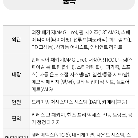
품목
외장 패키지(AMG Line), 휠 사이즈(18” AMG), 스페
외관
어 타이어(타이어핏), 선루프(파노라믹), 헤드램프(L
ED 고성능), 상향등 어시스트, 앰비언트 라이트
인테리어 패키지(AMG Line), 내장(ARTICO), 트림(스
파이럴 룩 트림 (54H)), 스티어링 휠(니파가죽, 스포
내장
츠), 자동 온도 조절 시스템(앞), 열선/통풍 시트(앞),
메모리 패키지 (앞/뒤), 뒷좌석 접이식 시트, 플로어
매트(AMG)
안전
드라이빙 어시스턴스 시스템 (DAP), 카메라(후방)
키레스 고 패키지, 핸즈 프리 액세스, 전동 트렁크, 공
편의
기 청정 패키지
텔레매틱스(NTG 6), 내비게이션, 사운드 시스템, 스