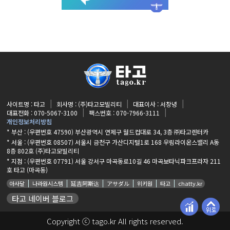
사이트명 : 타고
회사명 : (주)타고모빌리티
대표이사 : 서창녕
대표전화 : 070-5067-3100
팩스번호 : 070-7966-3111
개인정보처리방침
* 부산 : (우편번호 47590) 부산광역시 연제구 월드컵대로 34, 3층 ㈜타고렌터카
* 서울 : (우편번호 08507) 서울시 금천구 가산디지털1로 168 우림라이온스밸리 A동
8층 802호 (주)타고모빌리티
* 지점 :
(우편번호 07791) 서울 강서구 마곡동로10길 46 마곡보타닉파크프라자 211
호 타고 (마곡동)
아사달
나라원시스템
延吉阿斯达
アサダル
위키원
타고
chatty.kr
타고 네이버 블로그
Copyright ⓒ tago.kr All rights reserved.