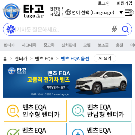
로그인
회원가입
친환경 전기자동차
언어 선택 (Language)
시대를 열어갑니다.
마이크 권한이
렌터카
사고대차
중고차
신차판매
모델
보조금
충전
이
홈
렌터카
벤츠 EQA
벤츠 EQA 옵션
AI 요약