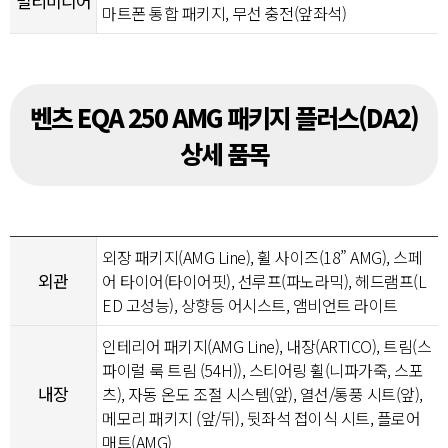
멀티미디어
마트폰 통합 패키지, 무선 충전(앞좌석)
벤츠 EQA 250 AMG 패키지 플러스(DA2)
상세 품목
외장 패키지(AMG Line), 휠 사이즈(18” AMG), 스페
외관
어 타이어(타이어핏), 선루프(파노라믹), 헤드램프(L
ED 고성능), 상향등 어시스트, 앰비언트 라이트
인테리어 패키지(AMG Line), 내장(ARTICO), 트림(스
파이럴 룩 트림 (54H)), 스티어링 휠(니파가죽, 스포
내장
츠), 자동 온도 조절 시스템(앞), 열선/통풍 시트(앞),
메모리 패키지 (앞/뒤), 뒷좌석 접이식 시트, 플로어
매트(AMG)