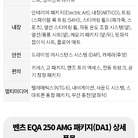
인테리어 패키지(Electric Art), 내장(ARTICO), 트림
(스파이럴 룩 트림 (54H)), 스티어링 휠(니파가죽, 스
내장
포츠), 열선 스티어링 휠, 자동 온도 조절 시스템(앞),
열선/통풍 시트(앞), 메모리 패키지 (앞/뒤), 뒷좌석
접이식 시트, 플로어 매트
안전
드라이빙 어시스턴스 시스템 (DAP), 카메라(후방)
키레스 고 패키지, 핸즈 프리 액세스, 전동 트렁크, 공
편의
기 청정 패키지
텔레매틱스(NTG 6), 내비게이션, 사운드 시스템, 스
멀티미디어
마트폰 통합 패키지, 무선 충전(앞좌석)
벤츠 EQA 250 AMG 패키지(DA1) 상세