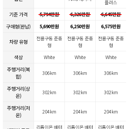
플러스
기준 가격
5,794만원
6,326만원
6,645만원
구매형(완납)
5,690만원
6,250만원
6,575만원
전륜구동 준중
전륜구동 준중
전륜구동 준중
차량 유형
형
형
형
색상
White
White
White
주행거리(복
306km
306km
306km
합)
주행거리(상
302km
302km
302km
온)
주행거리(저
204km
204km
204km
온)
리튬이온 배터
리튬이온 배터
리튬이온 배터