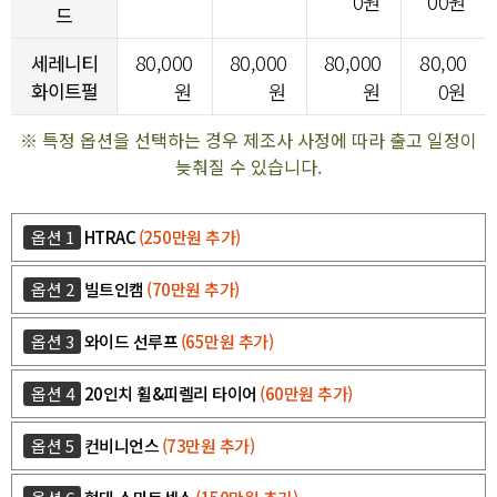
0원
00원
드
80,000
80,000
80,000
80,00
세레니티
화이트펄
원
원
원
0원
※ 특정 옵션을 선택하는 경우 제조사 사정에 따라 출고 일정이
늦춰질 수 있습니다.
옵션 1
HTRAC
(250만원 추가)
옵션 2
빌트인캠
(70만원 추가)
옵션 3
와이드 선루프
(65만원 추가)
옵션 4
20인치 휠&피렐리 타이어
(60만원 추가)
옵션 5
컨비니언스
(73만원 추가)