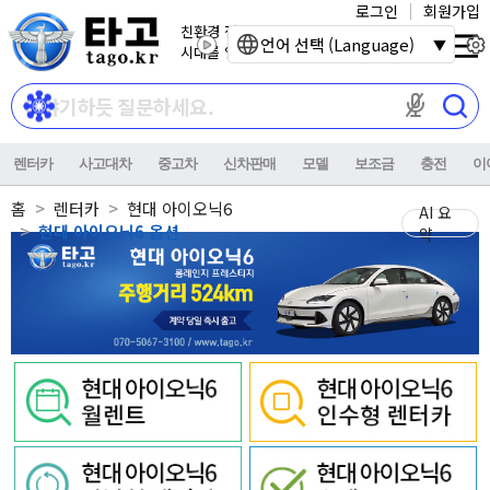
로그인
회원가입
친환경 전기자동차
언어 선택 (Language)
시대를 열어갑니다.
마이크 권한이
렌터카
사고대차
중고차
신차판매
모델
보조금
충전
이
홈
렌터카
현대 아이오닉6
AI 요
현대 아이오닉6 옵션
약