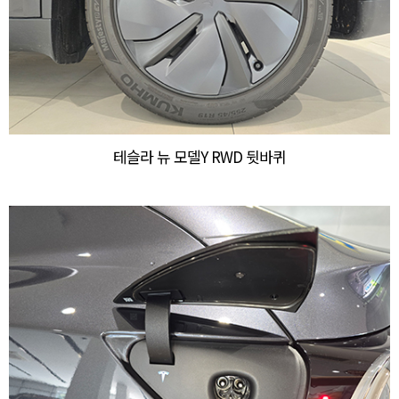
테슬라 뉴 모델Y RWD 뒷바퀴