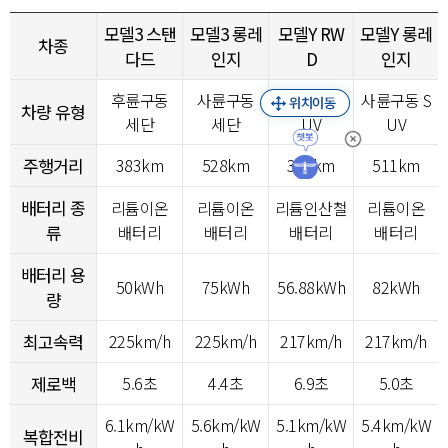
모델3 스탠
모델3 롱레
모델Y RW
모델Y 롱레
차종
다드
인지
D
인지
후륜구동
사륜구동
후륜구동 S
사륜구동 S
차량 유형
세단
세단
UV
UV
주행거리
383km
528km
356km
511km
배터리 종
리튬이온
리튬이온
리튬인산철
리튬이온
류
배터리
배터리
배터리
배터리
배터리 용
50kWh
75kWh
56.88kWh
82kWh
량
최고속력
225km/h
225km/h
217km/h
217km/h
제로백
5.6초
4.4초
6.9초
5.0초
6.1km/kW
5.6km/kW
5.1km/kW
5.4km/kW
복합전비