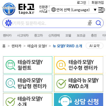
로그인
회원가입
친환경 전기자동차
언어 선택 (Language)
시대를 열어갑니다.
마이크 권한이
렌터카
사고대차
중고차
신차판매
모델
보조금
충전
이
홈
렌터카
테슬라 모델Y
뉴 모델Y RWD 소개
AI 요약