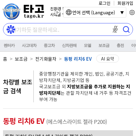
로그인
회원가입
친환경 전기자동차
언어 선택 (Language)
시대를 열어갑니다.
마이크 권한이
렌터카
사고대차
중고차
신차판매
모델
보조금
충전
이
홈
보조금
전기화물차
동펑 리치6 EV
AI 요약
중앙행정기관을 제외한 개인, 법인, 공공기관, 지
방자치단체, 지방공기업 등
차량별 보조
국고보조금 외
지방보조금을 추가로 지원하는 지
금 검색
방자치단체
는 관할 자치단체 내 거주 등 자격조건
부여 가능
동펑 리치6 EV
(에스에스라이트 젤라 P200)