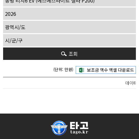
조회
(단위: 만원)
데이터