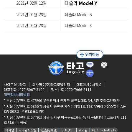
테슬라 Model Y
2021년 02월 12일
2021년 01월 28일
테슬라 Model S
2021년 01월 28일
테슬라 Model X
사이트명 : 타고
회사명 : (주)타고모빌리티
대표이사 : 서창녕
대표전화 : 070-5067-3100
팩스번호 : 070-7966-3111
개인정보처리방침
* 부산 : (우편번호 47590) 부산광역시 연제구 월드컵대로 34, 3층 ㈜타고렌터카
* 서울 : (우편번호 08507) 서울시 금천구 가산디지털1로 168 우림라이온스밸리 A동
8층 802호 (주)타고모빌리티
* 지점 :
(우편번호 07791) 서울 강서구 마곡동로10길 46 마곡보타닉파크프라자 211
호 타고 (마곡동)
아사달
나라원시스템
延吉阿斯达
アサダル
위키원
타고
chatty.kr