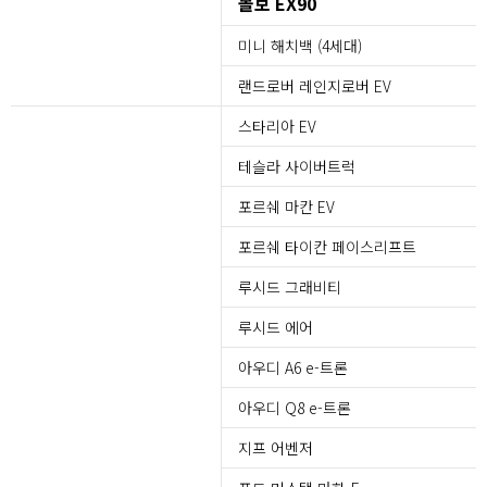
볼보 EX90
미니 해치백 (4세대)
랜드로버 레인지로버 EV
스타리아 EV
테슬라 사이버트럭
포르쉐 마칸 EV
포르쉐 타이칸 페이스리프트
루시드 그래비티
루시드 에어
아우디 A6 e-트론
아우디 Q8 e-트론
지프 어벤저