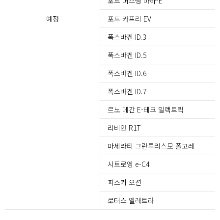
포드 머스탱 마하-E
예정
포드 카프리 EV
폭스바겐 ID.3
폭스바겐 ID.5
폭스바겐 ID.6
폭스바겐 ID.7
르노 메간 E-테크 일렉트릭
리비안 R1T
마세라티 그란투리스모 폴고레
시트로엥 e-C4
피스커 오션
로터스 엘레트라