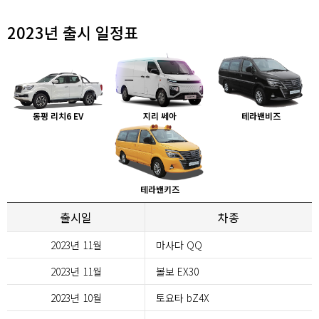
2023년 출시 일정표
동펑 리치6 EV
지리 쎄아
테라밴비즈
테라밴키즈
출시일
차종
2023년 11월
마사다 QQ
2023년 11월
볼보 EX30
2023년 10월
토요타 bZ4X