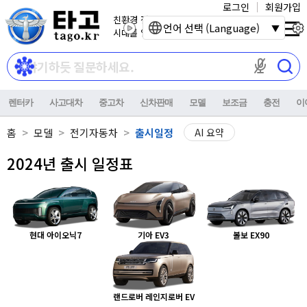
로그인
회원가입
친환경 전기자동차
언어 선택 (Language)
시대를 열어갑니다.
마이크 권한이
렌터카
사고대차
중고차
신차판매
모델
보조금
충전
이
홈
모델
전기자동차
출시일정
AI 요약
2024년 출시 일정표
현대 아이오닉7
기아 EV3
볼보 EX90
랜드로버 레인지로버 EV