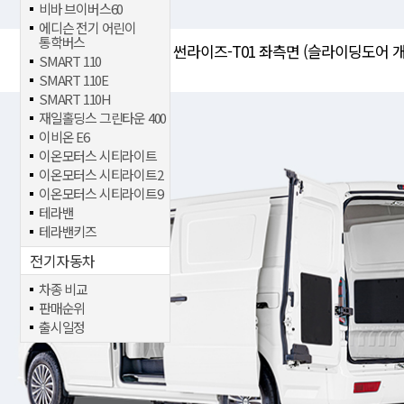
비바 브이버스60
에디슨 전기 어린이
통학버스
썬라이즈-T01 좌측면 (슬라이딩도어 개
SMART 110
SMART 110E
SMART 110H
재일홀딩스 그린타운 400
이비온 E6
이온모터스 시티라이트
이온모터스 시티라이트2
이온모터스 시티라이트9
테라밴
테라밴키즈
전기자동차
차종 비교
판매순위
출시일정