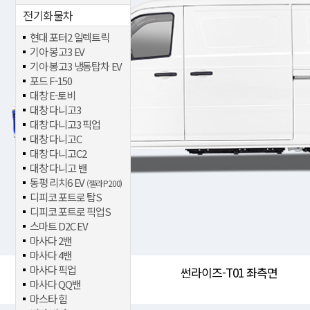
전기화물차
현대 포터2 일렉트릭
기아 봉고3 EV
기아 봉고3 냉동탑차 EV
포드 F-150
대창 E-토비
대창 다니고3
대창 다니고3 픽업
대창 다니고C
대창 다니고C2
대창 다니고 밴
동펑 리치6 EV
(젤라 P200)
디피코 포트로 탑S
디피코 포트로 픽업S
스마트 D2C EV
마사다 2밴
마사다 4밴
마사다 픽업
썬라이즈-T01 좌측면
마사다 QQ밴
마스타 힘