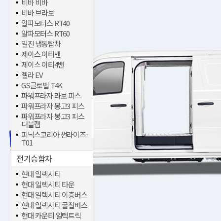
비바 비바
비바 브라보
알파모터스 RT40
알파모터스 RT60
일진 냉동탑차
제이스 이티밴
제이스 이티4밴
젤라 EV
GS글로벌 T4K
파워프라자 라보 피스
파워프라자 봉고3 피스
파워프라자 봉고3 피스
더블캡
피닉스코리아 썬라이즈-
T01
전기승합차
현대 일렉시티
현대 일렉시티 타운
현대 일렉시티 이층버스
현대 일렉시티 굴절버스
현대 카운티 일렉트릭