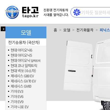
친환경 전기자동차
시대를 열어갑니다.
X
닫기
홈
모델
전기화물차
피닉스
모델
전기승용차 (국산차)
현대 아이오닉6
현대 아이오닉5
현대 아이오닉
일렉트릭
현대 코나 일렉트릭
현대 넥쏘 (수소차)
제네시스 G80 EV
제네시스 GV70 EV
제네시스 GV60
기아 EV3
기아 EV6
기아 EV9
기아 니로 EV