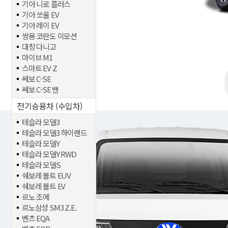
기아 니로 플러스
기아 쏘울 EV
기아 레이 EV
쌍용 코란도 이모션
대창 다니고
마이브 M1
스마트 EV Z
쎄보 C-SE
쎄보 C-SE 밴
전기승용차 (수입차)
테슬라 모델3
테슬라 모델3 하이랜드
테슬라 모델Y
테슬라 모델Y RWD
테슬라 모델S
쉐보레 볼트 EUV
쉐보레 볼트 EV
르노 조에
르노삼성 SM3 Z.E.
벤츠 EQA