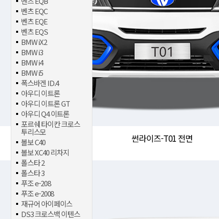
벤츠 EQB
벤츠 EQC
벤츠 EQE
벤츠 EQS
BMW iX2
BMW i3
BMW i4
BMW i5
폭스바겐 ID.4
아우디 이트론
아우디 이트론 GT
아우디 Q4 이트론
포르쉐 타이칸 크로스
투리스모
썬라이즈-T01 전면
볼보 C40
볼보 XC40 리차지
폴스타 2
폴스타 3
푸조 e-208
푸조 e-2008
재규어 아이페이스
DS3 크로스백 이텐스