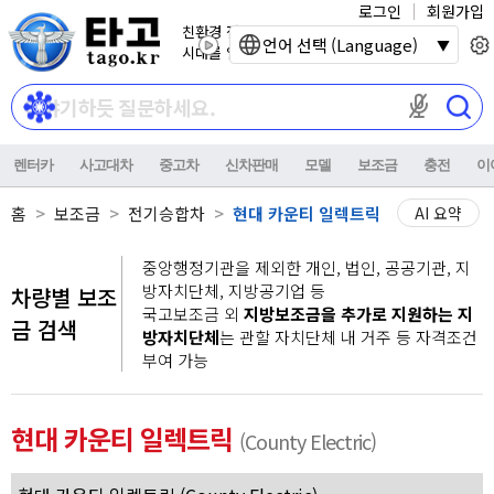
로그인
회원가입
친환경 전기자동차
언어 선택 (Language)
시대를 열어갑니다.
마이크 권한이
렌터카
사고대차
중고차
신차판매
모델
보조금
충전
이
홈
보조금
전기승합차
현대 카운티 일렉트릭
AI 요약
중앙행정기관을 제외한 개인, 법인, 공공기관, 지
방자치단체, 지방공기업 등
차량별 보조
국고보조금 외
지방보조금을 추가로 지원하는 지
금 검색
방자치단체
는 관할 자치단체 내 거주 등 자격조건
부여 가능
현대 카운티 일렉트릭
(County Electric)