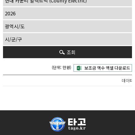
조회
(단위: 만원)
데이터