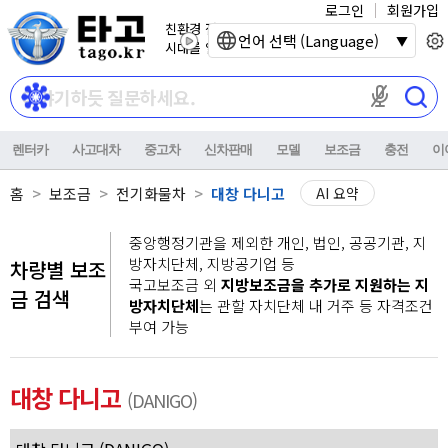
로그인
회원가입
친환경 전기자동차
언어 선택 (Language)
시대를 열어갑니다.
마이크 권한이
렌터카
사고대차
중고차
신차판매
모델
보조금
충전
이
홈
보조금
전기화물차
대창 다니고
AI 요약
중앙행정기관을 제외한 개인, 법인, 공공기관, 지
방자치단체, 지방공기업 등
차량별 보조
국고보조금 외
지방보조금을 추가로 지원하는 지
금 검색
방자치단체
는 관할 자치단체 내 거주 등 자격조건
부여 가능
대창 다니고
(DANIGO)