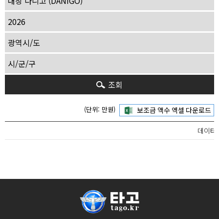
조회
(단위: 만원)
데이터