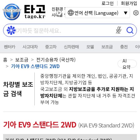
로그인
회원가입
친환경 전기자동차
언어 선택 (Language)
시대를 열어갑니다.
마이크 권한이
렌터카
사고대차
중고차
신차판매
모델
보조금
충전
이
홈
보조금
전기승용차 (국산차)
AI
기아 EV9 스탠다드 2WD
요약
중앙행정기관을 제외한 개인, 법인, 공공기관, 지
방자치단체, 지방공기업 등
차량별 보조
국고보조금 외
지방보조금을 추가로 지원하는 지
금 검색
방자치단체
는 관할 자치단체 내 거주 등 자격조건
부여 가능
기아 EV9 스탠다드 2WD
(KIA EV9 Standard 2WD)