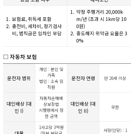
1.
약정 주행거리 20,000k
1.
보험료, 취득세 포함
m/년 (초과 시 1km당 10
2.
충전비, 세차비, 정기검사
0원)
비, 범칙금은 임차인 부담
2.
중도해지 위약금 요율은 3
0%
□ 자동차 보험
개인 : 본인 및
가족
운전자 범위
운전자 연령
만 26세 이상
법인 : 소속 임
직원
자동차손해배
대인배상 (대
대인배상 (대
상보장법
무한
인 I)
시행령에서 정
인 II)
한 금액
1사고당
3
억원
사망(인당) : 1
대물
(일부 부담금