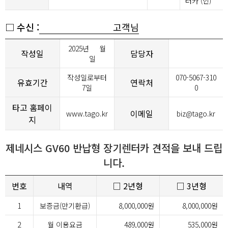
터카 (인)
□ 수신 :
고객님
2025년
월
작성일
담당자
일
작성일로부터
070-5067-310
유효기간
연락처
7일
0
타고 홈페이
이메일
www.tago.kr
biz@tago.kr
지
제네시스 GV60 반납형 장기렌터카 견적을 보내 드립
니다.
번호
내역
□ 2년형
□ 3년형
1
보증금(만기환급)
8,000,000원
8,000,000원
2
월 이용요금
489,000원
535,000원