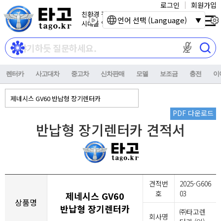
로그인
회원가입
친환경 전기자동차
언어 선택 (Language)
시대를 열어갑니다.
마이크 권한이
렌터카
사고대차
중고차
신차판매
모델
보조금
충전
이
PDF 다운로드
반납형 장기렌터카 견적서
견적번
2025-G606
호
03
제네시스 GV60
상품명
반납형 장기렌터카
㈜타고렌
회사명