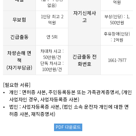
억원
없음)
자기신체사
1인당 최고 2
부상(인당) : 1,
무보험
고
억원
500만원
후유장애(인당)
긴급출동
연 5회
: 1억원
차대차 사고 :
차량손해 면
긴급출동 전
50만원/건
책
1661-7977
단독 차사고 :
화번호
(자기부담금)
100만원/건
[필요한 서류]
•
개인 : 면허증 사본, 주민등록등본 또는 가족관계증명서, (개인
사업자인 경우, 사업자등록증 사본)
•
법인 : 사업자등록증 사본, (법인 소속 운전자 개인에 대한 면
허증 사본, 재직증명서)
PDF 다운로드