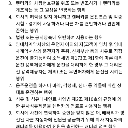
3.
렌터카의 차량번호판을 위조 또는 변조하거나 렌터카를
개조하는 등 그 원상을 변경하는 행위
4.
회사의 허락을 받지 아니하고 렌터카를 운전연습 및 각종
시험ㆍ경기에 사용하거나 다른 차를 견인하거나 견인에
준하는 행위
5.
법령 또는 공서양속에 위반하여 사용하는 행위
6.
임대차계약서상의 운전자 이외의 자(고객이 임차 후 임대
차계약서상의 운전자가 주취, 신체부상 등의 사유로 직접
운전이 불가능하여 소득세법 제173조 제1항에 따른 대리
운전 용역제공자에게 운전을 대리하게 한 경우 그 대리운
전 용역제공자는 제외) 또는 무면허자에게 운전을 시키는
행위
7.
음주운전을 하거나 마약, 각성제, 신나 등 약물에 취한 상
태로 운전하는 행위
8.
석유 및 석유대체연료 사업법 제2조 제10호의 규정에 의
한 유사석유제품을 렌터카의 연료로 사용하는 행위
9.
회사에 사전에 연락하여 승인을 받지 않은 채, 배터리가 방
전된 다른 자동차에 전원을 공급하기 위해 회사 자동차의
배터리를 이용하여 전원을 충전하는 배터리 점프 행위