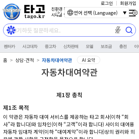
로그인
회원가입
친환경 전기자동차
언어 선택 (Language)
시대를 열어갑니다.
마이크 권한이
렌터카
사고대차
중고차
신차판매
모델
보조금
충전
이
홈
상담⋅견적
자동차대여약관
AI 요약
자동차대여약관
제1장 총칙
제1조 목적
이 약관은 자동차 대여 서비스를 제공하는 타고 회사(이하 “회
사”라 합니다)와 임차인(이하 “고객”이라 합니다) 사이의 대여용
자동차 임대차 계약(이하 “대여계약”이라 합니다)상의 권리와 의