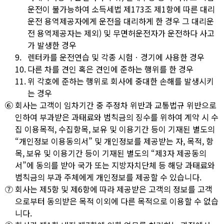
운전이 불가능하여 소득세법 제173조 제1항에 따른 대리
운전 용역제공자에게 운전을 대리하게 한 경우 그 대리운
전 용역제공자는 제외) 및 무면허운전자가 운전하다 사고
가 발생한 경우
9.
렌터카를 운전연습 및 각종 시험ㆍ경기에 사용한 경우
10.
다른 차를 견인 혹은 견인에 준하는 행위를 한 경우
11.
위 각호에 준하는 행위로 회사에 중대한 손해를 발생시키
는 경우
⑥
회사는 고객이 임차기간 중 주정차 위반과 교통법규 위반으로
인하여 부과받은 과태료와 범칙금의 징수를 위하여 계약 시 수
집 이용목적, 수집항목, 보유 및 이용기간 등이 기재된 별도의
“개인정보 이용동의서” 및 개인정보를 제공받는 자, 목적, 항
목, 보유 및 이용기간 등이 기재된 별도의 “제3자 제공동의
서”에 동의를 받아 국가 또는 지방자치단체 등 해당 과태료와
범칙금의 부과 주체에게 개인정보를 제공할 수 있습니다.
⑦
회사는 제5항 및 제6항에 따라 제공받은 고객의 정보를 고객
으로부터 동의받은 목적 이외에 다른 목적으로 이용할 수 없습
니다.