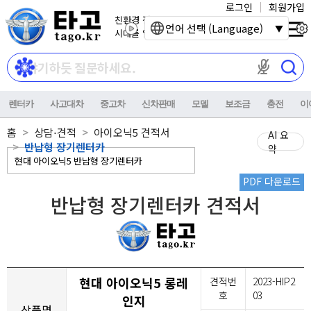
로그인
회원가입
친환경 전기자동차
언어 선택 (Language)
시대를 열어갑니다.
마이크 권한이
렌터카
사고대차
중고차
신차판매
모델
보조금
충전
이
홈
상담⋅견적
아이오닉5 견적서
AI 요
반납형 장기렌터카
약
PDF 다운로드
반납형 장기렌터카 견적서
현대 아이오닉5 롱레
견적번
2023-HIP2
호
03
인지
상품명