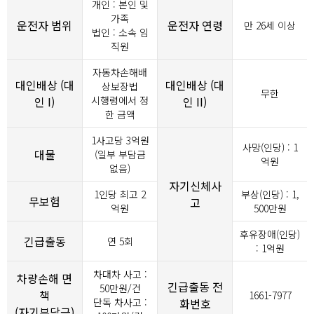
개인 : 본인 및
가족
운전자 범위
운전자 연령
만 26세 이상
법인 : 소속 임
직원
자동차손해배
대인배상 (대
대인배상 (대
상보장법
무한
인 I)
시행령에서 정
인 II)
한 금액
1사고당
3
억원
사망(인당) : 1
대물
(일부 부담금
억원
없음)
자기신체사
1인당 최고 2
부상(인당) : 1,
무보험
고
억원
500만원
후유장애(인당)
긴급출동
연 5회
: 1억원
차대차 사고 :
차량손해 면
긴급출동 전
50만원/건
책
1661-7977
단독 차사고 :
화번호
(자기부담금)