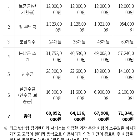
보증금(만
12,000,0
12,000,0
12,000,0
12,000,0
1
기환급)
00원
00원
00원
00원
1,323,00
1,126,00
1,021,00
954,000
2
월 분납금
0원
0원
0원
원
3
분납회수
24개월
36개월
48개월
60개월
분납금 소
31,752,0
40,536,0
49,008,0
57,240,0
4
계
00원
00원
00원
00원
28,300,0
23,600,0
18,900,0
14,100,0
5
인수금
00원
00원
00원
00원
실인수금
16,300,0
11,600,0
6,900,00
2,100,00
6
(인수금-보
00원
00원
0원
0원
증금)
60,052,
64,136,
67,908,
71,340,
7
총액
000원
000원
000원
000원
※
타고 반납형 장기렌터카 서비스는 약정한 기간 동안 차량의 소유권을 회사가
가지고 고객이 렌터카 방식으로 이용하다가 약정 기간이 종료된 후 차량을
회사에 돌려주는 ‘반납형’ 렌터카 서비스입니다.