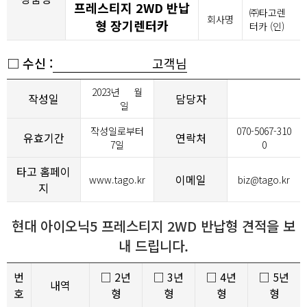
프레스티지 2WD 반납
㈜타고렌
회사명
형 장기렌터카
터카 (인)
□ 수신 :
고객님
2023년
월
작성일
담당자
일
작성일로부터
070-5067-310
유효기간
연락처
7일
0
타고 홈페이
이메일
www.tago.kr
biz@tago.kr
지
현대 아이오닉5 프레스티지 2WD 반납형 견적을 보
내 드립니다.
번
□ 2년
□ 3년
□ 4년
□ 5년
내역
호
형
형
형
형