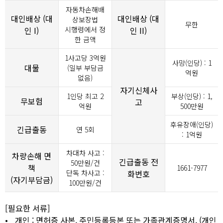
자동차손해배
대인배상 (대
대인배상 (대
상보장법
무한
인 I)
시행령에서 정
인 II)
한 금액
1사고당
3
억원
사망(인당) : 1
대물
(일부 부담금
억원
없음)
자기신체사
1인당 최고 2
부상(인당) : 1,
무보험
고
억원
500만원
후유장애(인당)
긴급출동
연 5회
: 1억원
차대차 사고 :
차량손해 면
긴급출동 전
50만원/건
책
1661-7977
단독 차사고 :
화번호
(자기부담금)
100만원/건
[필요한 서류]
•
개인 : 면허증 사본, 주민등록등본 또는 가족관계증명서, (개인