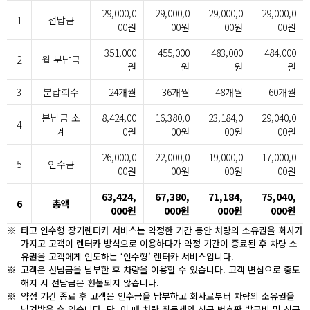
29,000,0
29,000,0
29,000,0
29,000,0
1
선납금
00원
00원
00원
00원
351,000
455,000
483,000
484,000
2
월 분납금
원
원
원
원
3
분납회수
24개월
36개월
48개월
60개월
분납금 소
8,424,00
16,380,0
23,184,0
29,040,0
4
계
0원
00원
00원
00원
26,000,0
22,000,0
19,000,0
17,000,0
5
인수금
00원
00원
00원
00원
63,424,
67,380,
71,184,
75,040,
6
총액
000원
000원
000원
000원
※
타고 인수형 장기렌터카 서비스는 약정한 기간 동안 차량의 소유권을 회사가
가지고 고객이 렌터카 방식으로 이용하다가 약정 기간이 종료된 후 차량 소
유권을 고객에게 인도하는 ‘인수형’ 렌터카 서비스입니다.
※
고객은 선납금을 납부한 후 차량을 이용할 수 있습니다. 고객 변심으로 중도
해지 시 선납금은 환불되지 않습니다.
※
약정 기간 종료 후 고객은 인수금을 납부하고 회사로부터 차량의 소유권을
넘겨받을 수 있습니다. 단, 이 때 차량 취득세와 신규 번호판 발급비 및 신규