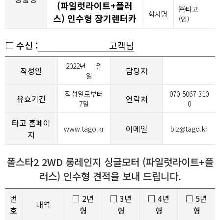
(파일럿라이트+플러
㈜타고
회사명
스) 인수형 장기렌터카
(인)
□ 수신 :
고객님
2022년
월
작성일
담당자
일
작성일로부터
070-5067-310
유효기간
연락처
7일
0
타고 홈페이
이메일
www.tago.kr
biz@tago.kr
지
폴스타2 2WD 롱레인지 싱글모터 (파일럿라이트+플
러스) 인수형 견적을 보내 드립니다.
번
□ 2년
□ 3년
□ 4년
□ 5년
내역
호
형
형
형
형