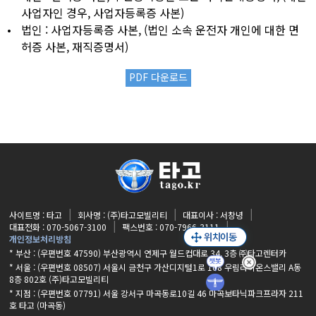
사업자인 경우, 사업자등록증 사본)
•
법인 : 사업자등록증 사본, (법인 소속 운전자 개인에 대한 면
허증 사본, 재직증명서)
PDF 다운로드
사이트명 : 타고
회사명 : (주)타고모빌리티
대표이사 : 서창녕
대표전화 : 070-5067-3100
팩스번호 : 070-7966-3111
개인정보처리방침
* 부산 : (우편번호 47590) 부산광역시 연제구 월드컵대로 34, 3층 ㈜타고렌터카
* 서울 : (우편번호 08507) 서울시 금천구 가산디지털1로 168 우림라이온스밸리 A동
8층 802호 (주)타고모빌리티
* 지점 :
(우편번호 07791) 서울 강서구 마곡동로10길 46 마곡보타닉파크프라자 211
호 타고 (마곡동)