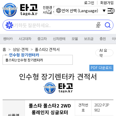
로그인
회원가입
친환경 전기자동차
언어 선택 (Language)
시대를 열어갑니다.
마이크 권한이
렌터카
사고대차
중고차
신차판매
모델
보조금
충전
이
홈
상담⋅견적
폴스타2 견적서
AI 요
인수형 장기렌터카
약
PDF 다운로드
인수형 장기렌터카 견적서
폴스타 폴스타2 2WD
견적번
2022-P2P
호
902
롱레인지 싱글모터
상품명