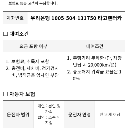
보험료 등은 고객이 부담합니다.
우리은행 1005-504-131750 타고렌터카
계좌번호
□ 대여조건
요금 포함 여부
대여조건
1.
주행거리 무제한 (단, 차량
1.
보험료, 취득세 포함
반납 시 20,000km/년)
2.
충전비, 세차비, 정기검사
2.
중도해지 위약금 요율은 1
비, 범칙금은 임차인 부담
0%
□ 자동차 보험
개인 : 본인 및
가족
운전자 범위
운전자 연령
만 26세 이상
법인 : 소속 임
직원