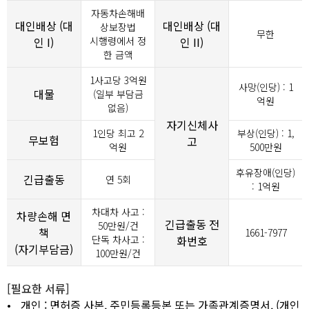
자동차손해배
대인배상 (대
대인배상 (대
상보장법
무한
인 I)
시행령에서 정
인 II)
한 금액
1사고당
3
억원
사망(인당) : 1
대물
(일부 부담금
억원
없음)
자기신체사
1인당 최고 2
부상(인당) : 1,
무보험
고
억원
500만원
후유장애(인당)
긴급출동
연 5회
: 1억원
차대차 사고 :
차량손해 면
긴급출동 전
50만원/건
책
1661-7977
단독 차사고 :
화번호
(자기부담금)
100만원/건
[필요한 서류]
•
개인 : 면허증 사본, 주민등록등본 또는 가족관계증명서, (개인