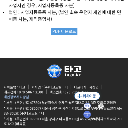
사업자인 경우, 사업자등록증 사본)
•
법인 : 사업자등록증 사본, (법인 소속 운전자 개인에 대한 면
허증 사본, 재직증명서)
PDF 다운로드
사이트명 : 타고
회사명 : (주)타고모빌리티
대표이사 : 서창녕
대표전화 : 070-5067-3100
팩스번호 : 070-7966-3111
개인정보처리방침
* 부산 : (우편번호 47590) 부산광역시 연제구 월드컵대로 34, 3층 ㈜타고렌터카
* 서울 : (우편번호 08507) 서울시 금천구 가산디지털1로 168 우림라이온스밸리 A동
8층 802호 (주)타고모빌리티
* 지점 :
(우편번호 07791) 서울 강서구 마곡동로10길 46 마곡보타닉파크프라자 211
호 타고 (마곡동)