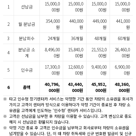
15,000,0
15,000,0
15,000,0
15,000,0
1
선납금
00원
00원
00원
00원
354,000
440,000
449,000
441,000
2
월 분납금
원
원
원
원
3
분납회수
24개월
36개월
48개월
60개월
분납금 소
8,496,00
15,840,0
21,552,0
26,460,0
4
계
0원
00원
00원
00원
17,300,0
12,600,0
9,400,00
6,900,00
5
인수금
00원
00원
0원
0원
40,796,
43,440,
45,952,
48,360,
6
총액
000원
000원
000원
000원
※
타고 인수형 장기렌터카 서비스는 약정한 기간 동안 차량의 소유권을 회사가
가지고 고객이 렌터카 방식으로 이용하다가 약정 기간이 종료된 후 차량 소
유권을 고객에게 인도하는 ‘인수형’ 렌터카 서비스입니다.
※
고객은 선납금을 납부한 후 차량을 이용할 수 있습니다. 고객 변심으로 중도
해지 시 선납금은 환불되지 않습니다.
※
약정 기간 종료 후 고객은 인수금을 납부하고 회사로부터 차량의 소유권을
넘겨받을 수 있습니다. 단, 이 때 차량 취득세와 신규 번호판 발급비 및 신규