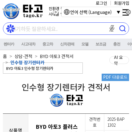
로그인
회원가입
친환경 전기자동차
언어 선택 (Language)
시대를 열어갑니다.
마이크 권한이
렌터카
사고대차
중고차
신차판매
모델
보조금
충전
이
홈
상담⋅견적
BYD 아토3 견적서
AI 요
인수형 장기렌터카
약
PDF 다운로드
인수형 장기렌터카 견적서
견적번
2025-BAP
호
1302
BYD 아토3 플러스
상품명