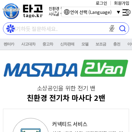
로그인
회원가입
친환경 전기자동차
언어 선택 (Language)
시대를 열어갑니다.
마이크 권한이
렌터카
사고대차
중고차
신차판매
모델
보조금
충전
이
소상공인을 위한 전기 밴
친환경 전기차 마사다 2밴
커넥티드 서비스