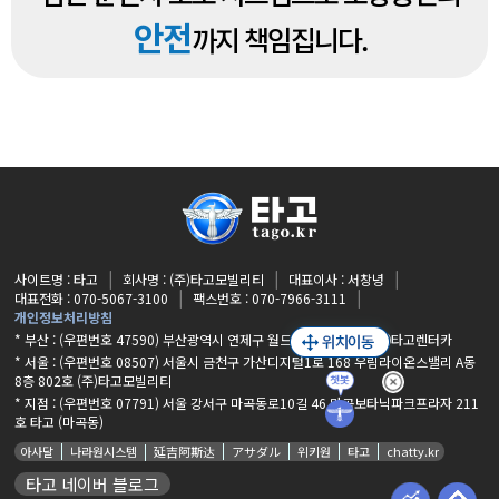
안전
까지 책임집니다.
사이트명 : 타고
회사명 : (주)타고모빌리티
대표이사 : 서창녕
대표전화 : 070-5067-3100
팩스번호 : 070-7966-3111
개인정보처리방침
* 부산 : (우편번호 47590) 부산광역시 연제구 월드컵대로 34, 3층 ㈜타고렌터카
* 서울 : (우편번호 08507) 서울시 금천구 가산디지털1로 168 우림라이온스밸리 A동
8층 802호 (주)타고모빌리티
* 지점 :
(우편번호 07791) 서울 강서구 마곡동로10길 46 마곡보타닉파크프라자 211
호 타고 (마곡동)
아사달
나라원시스템
延吉阿斯达
アサダル
위키원
타고
chatty.kr
타고 네이버 블로그