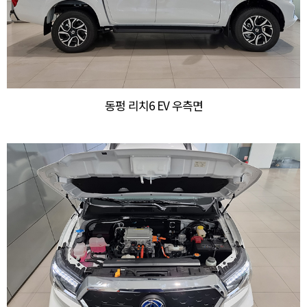
동펑 리치6 EV 우측면