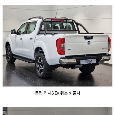
동펑 리치6 EV 뒤는 화물차