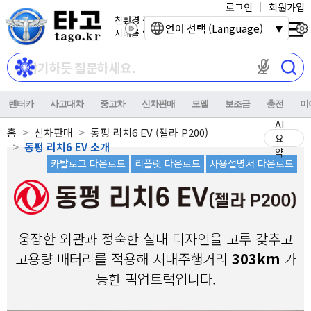
로그인
회원가입
친환경 전기자동차
언어 선택 (Language)
시대를 열어갑니다.
마이크 권한이
렌터카
사고대차
중고차
신차판매
모델
보조금
충전
이
AI
홈
신차판매
동펑 리치6 EV (젤라 P200)
요
동펑 리치6 EV 소개
약
카탈로그 다운로드
리플릿 다운로드
사용설명서 다운로드
웅장한 외관과 정숙한 실내 디자인을 고루 갖추고
고용량 배터리를 적용해 시내주행거리
303km
가
능한 픽업트럭입니다.