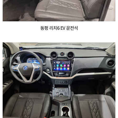
동펑 리치6 EV 운전석