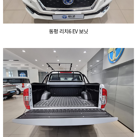
동펑 리치6 EV 보닛