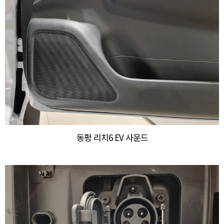
동펑 리치6 EV 사운드