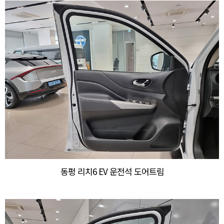
동펑 리치6 EV 운전석 도어트림