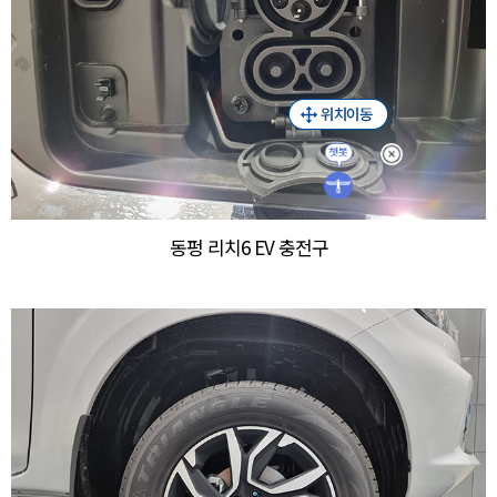
동펑 리치6 EV 충전구