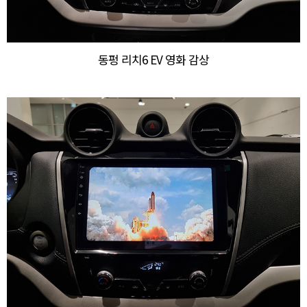
동펑 리치6 EV 영화 감상