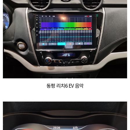
동펑 리치6 EV 음악