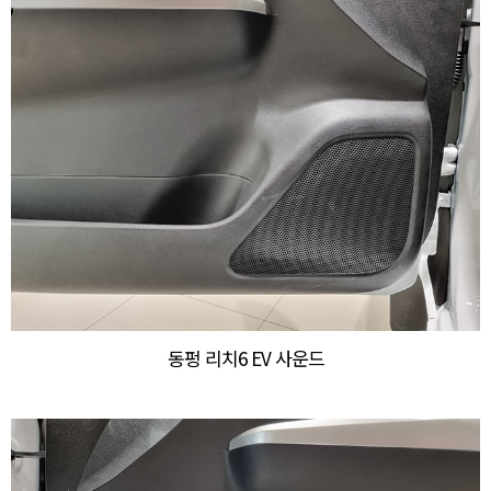
동펑 리치6 EV 사운드