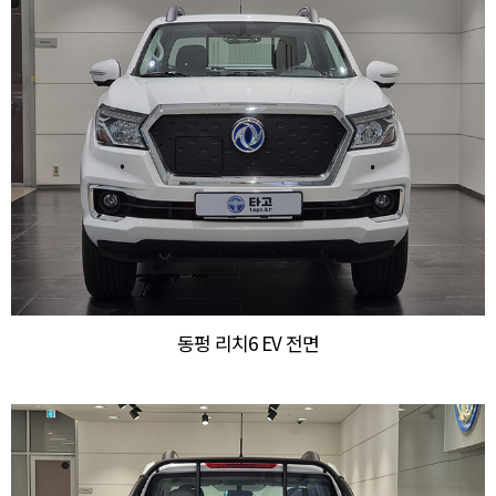
동펑 리치6 EV 전면