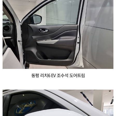
동펑 리치6 EV 조수석 도어트림