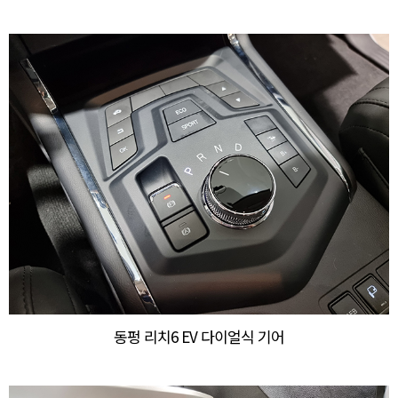
동펑 리치6 EV 다이얼식 기어