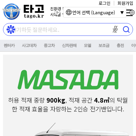
로그인
회원가입
친환경 전기자동차
언어 선택 (Language)
시대를 열어갑니다.
마이크 권한이
렌터카
사고대차
중고차
신차판매
모델
보조금
충전
이
허용 적재 중량
900kg
, 적재 공간
4.8㎡
의 탁월
한 적재 효율을 자랑하는 2인승 전기밴입니다.