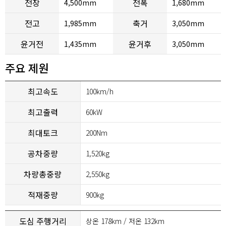
전장
전폭
4,500mm
1,680mm
전고
축거
1,985mm
3,050mm
윤거전
윤거후
1,435mm
3,050mm
주요 제원
최고속도
100km/h
최고출력
60kW
최대토크
200Nm
공차중량
1,520kg
차량총중량
2,550kg
적재중량
900kg
도심 주행거리
상온 178km / 저온 132km