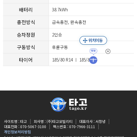
배터리
38.7kWh
충전방식
급속충전, 완속충전
승차정원
2인승
구동방식
후륜구동
타이어
185/80 R14 ㅣ 185/80 14
사이트명 : 타고
회사명 : (주)타고모빌리티
대표이사 : 서창녕
대표전화 : 070-5067-3100
팩스번호 : 070-7966-3111
개인정보처리방침