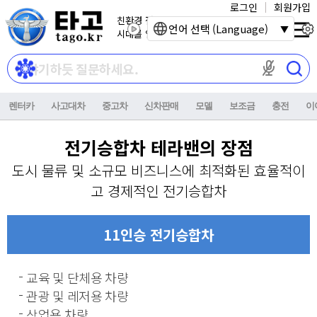
로그인
회원가입
친환경 전기자동차
언어 선택 (Language)
시대를 열어갑니다.
마이크 권한이
렌터카
사고대차
중고차
신차판매
모델
보조금
충전
이
전기승합차 테라밴의 장점
도시 물류 및 소규모 비즈니스에 최적화된 효율적이
고 경제적인 전기승합차
11인승 전기승합차
교육 및 단체용 차량
관광 및 레저용 차량
상업용 차량