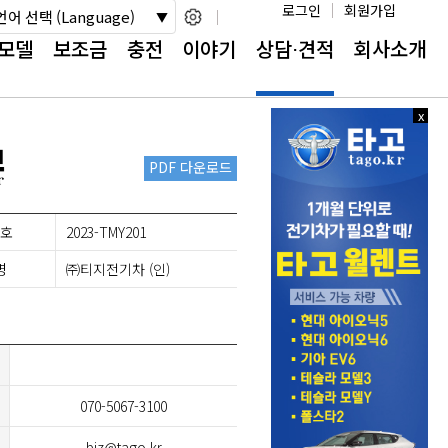
로그인
회원가입
언어 선택 (Language)
모델
보조금
충전
이야기
상담⋅견적
회사소개
x
x
닫
닫
기
기
PDF 다운로드
호
2023-TMY201
명
㈜티지전기차 (인)
070-5067-3100
biz@tago.kr