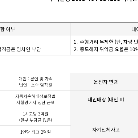
함 여부
대
1.
주행거리 무제한 (단, 차량 반납
 범칙금은 임차인 부담
2.
중도해지 위약금 요율은 10
개인 : 본인 및 가족
운전자 연령
법인 : 소속 임직원
자동차손해배상보장법
대인배상 (대인 II)
시행령에서 정한 금액
1사고당
3
억원
(일부 부담금 없음)
자기신체사고
1인당 최고 2억원