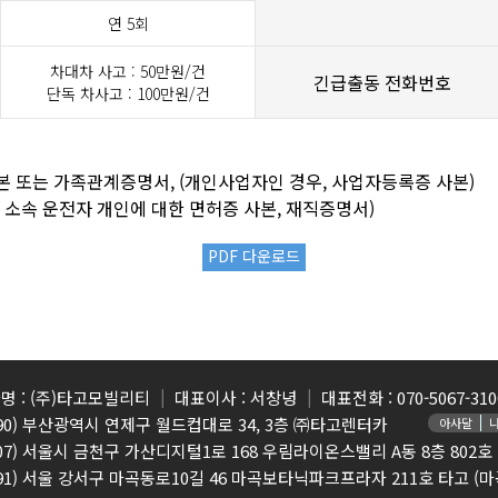
연 5회
차대차 사고 : 50만원/건
긴급출동 전화번호
단독 차사고 : 100만원/건
등본 또는 가족관계증명서, (개인사업자인 경우, 사업자등록증 사본)
인 소속 운전자 개인에 대한 면허증 사본, 재직증명서)
PDF 다운로드
명 : (주)타고모빌리티
대표이사 : 서창녕
대표전화 : 070-5067-310
7590) 부산광역시 연제구 월드컵대로 34, 3층 ㈜타고렌터카
아사달
8507) 서울시 금천구 가산디지털1로 168 우림라이온스밸리 A동 8층 802
91) 서울 강서구 마곡동로10길 46 마곡보타닉파크프라자 211호 타고 (마