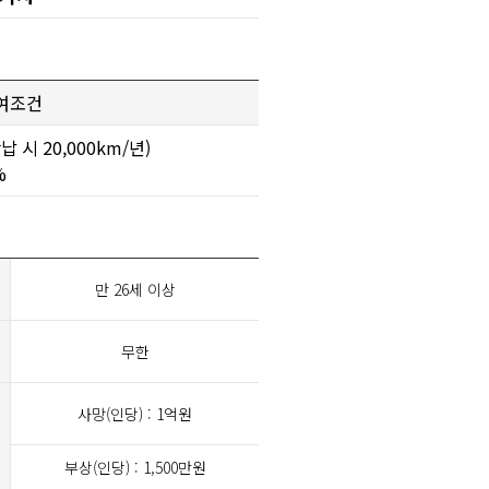
여조건
 시 20,000km/년)
%
만 26세 이상
무한
사망(인당) : 1억원
부상(인당) : 1,500만원