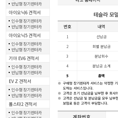
반납형 장기렌터카
아이오닉6 견적서
테슬라 모델
인수형 장기렌터카
번호
내역
반납형 장기렌터카
아이오닉5 견적서
1
선납금
인수형 장기렌터카
2
회별 분납금
반납형 장기렌터카
3
분납회수
기아 EV6 견적서
4
분납금 소계
인수형 장기렌터카
반납형 장기렌터카
5
총액
EV Z 견적서
※
구매형 장기렌터카 서비스는 약정한 기
도하는 서비스입니다.
인수형 장기렌터카
※
고객은 초기 선납금을 납부한 후 회사의
반납형 장기렌터카
※
고객은 선납금 및 분납금을 모두 납부한
폴스타2 견적서
보험료 등은 고객이 부담합니다.
인수형 장기렌터카
계좌번호