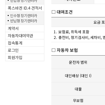
반납형 장기렌터카
폭스바겐 ID.4 견적서
□ 대여조건
인수형 장기렌터카
반납형 장기렌터카
요금 포
계약서
1.
보험료, 취득세 포함
자동차대여약관
2.
충전비, 정기검사비, 세차비,
접속통계
□ 자동차 보험
로그인
회원가입
운전자 범위
대인배상 (대인 I)
대물
무보험