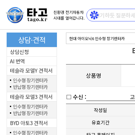
친환경 전기자동차
시대를 열어갑니다.
상담⋅견적
상담신청
AI 번역
테슬라 모델Y 견적서
상품명
인수형 장기렌터카
반납형 장기렌터카
테슬라 모델3 견적서
□ 수신 :
고
인수형 장기렌터카
작성일
반납형 장기렌터카
유효기간
BYD 아토3 견적서
인수형 장기렌터카
타고 홈페이지