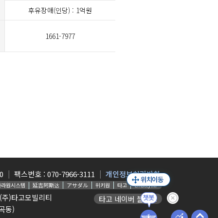
후유장애(인당) : 1억원
1661-7977
0
팩스번호 : 070-7966-3111
개인정보처리방침
나라원시스템
延吉阿斯达
アサダル
위키원
타고
chatty.kr
호 (주)타고모빌리티
타고 네이버 블로그
곡동)