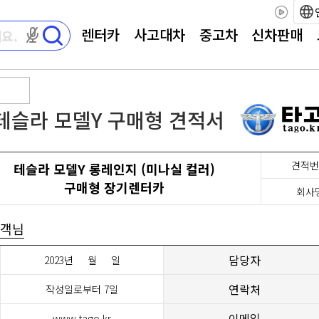
렌터카
사고대차
중고차
신차판매
마이크 권한이 필요합니다
테슬라 모델Y 구매형 견적서
견적번
테슬라 모델Y 롱레인지 (미나실 컬러)
구매형 장기렌터카
회사
객님
담당자
2023년
월
일
연락처
작성일로부터 7일
이메일
www.tago.kr