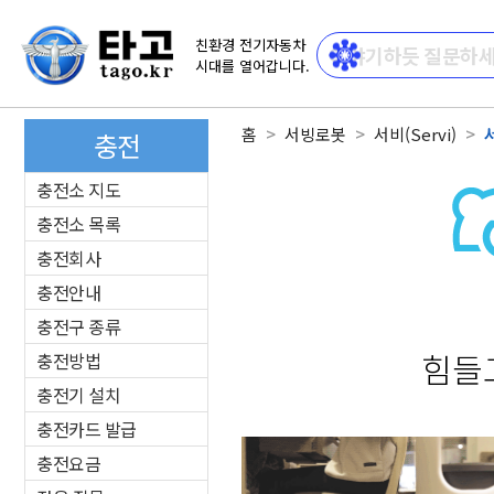
친환경 전기자동차
시대를 열어갑니다.
홈
서빙로봇
서비(Servi)
서
충전
충전소 지도
충전소 목록
충전회사
충전안내
충전구 종류
힘들
충전방법
충전기 설치
충전카드 발급
충전요금