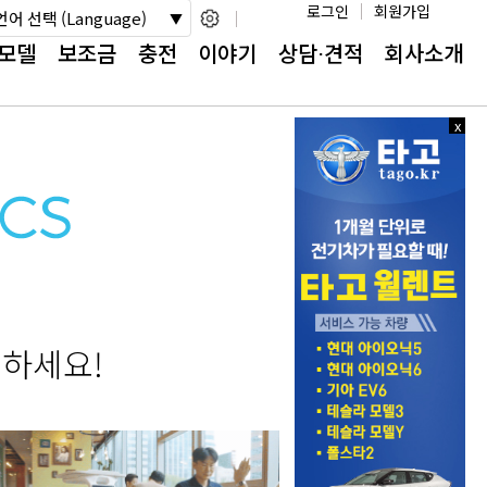
로그인
회원가입
언어 선택 (Language)
모델
보조금
충전
이야기
상담⋅견적
회사소개
x
x
닫
닫
기
기
용하세요!