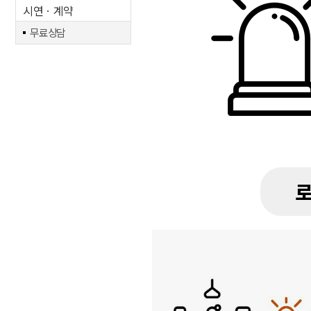
시연ㆍ계약
무료상담
로