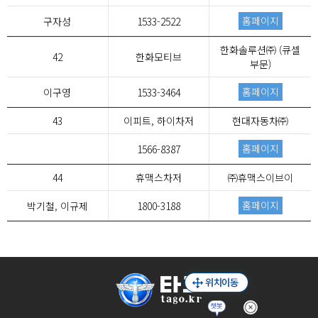
홈페이지
구자성
1533-2522
한화솔루션㈜ (큐셀
42
한화모티브
부문)
홈페이지
이구영
1533-3464
43
이피트, 하이차저
현대자동차㈜
홈페이지
1566-8387
44
휴맥스차저
㈜휴맥스이브이
홈페이지
박기철, 이규제
1800-3188