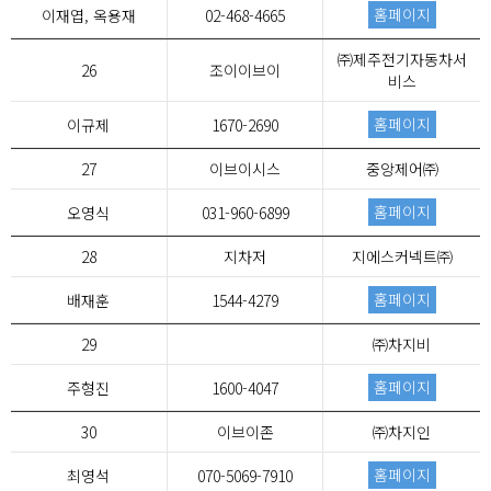
홈페이지
이재엽, 옥용재
02-468-4665
㈜제주전기자동차서
26
조이이브이
비스
홈페이지
이규제
1670-2690
27
이브이시스
중앙제어㈜
홈페이지
오영식
031-960-6899
28
지차저
지에스커넥트㈜
홈페이지
배재훈
1544-4279
29
㈜차지비
홈페이지
주형진
1600-4047
30
이브이존
㈜차지인
홈페이지
최영석
070-5069-7910