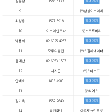
홈페이지
김홍삼
1588-5339
9
㈜삼성이브이씨
홈페이지
최성용
1577-5918
10
이브이인프라
㈜소프트베리
홈페이지
박용희
02-6925-4257
11
모두의충전
㈜스칼라데이터
홈페이지
윤예찬
02-6953-1507
12
차지콘
㈜스타코프
홈페이지
안태효
1833-4903
13
㈜씨어스
홈페이지
김기옥
1552-2640
14
충전국밥
아우토크립트㈜