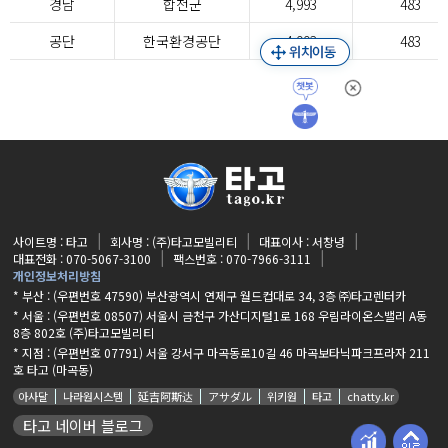
경남
합천군
4,993
483
공단
한국환경공단
4,993
483
사이트명 : 타고
회사명 : (주)타고모빌리티
대표이사 : 서창녕
대표전화 : 070-5067-3100
팩스번호 : 070-7966-3111
개인정보처리방침
* 부산 : (우편번호 47590) 부산광역시 연제구 월드컵대로 34, 3층 ㈜타고렌터카
* 서울 : (우편번호 08507) 서울시 금천구 가산디지털1로 168 우림라이온스밸리 A동
8층 802호 (주)타고모빌리티
* 지점 :
(우편번호 07791) 서울 강서구 마곡동로10길 46 마곡보타닉파크프라자 211
호 타고 (마곡동)
아사달
나라원시스템
延吉阿斯达
アサダル
위키원
타고
chatty.kr
타고 네이버 블로그