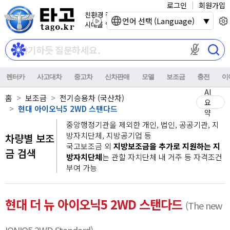
로그인
회원가입
친환경 전기자동차
언어 선택 (Language)
시대를 열어갑니다.
마이크 권한이
렌터카
사고대차
중고차
신차판매
모델
보조금
충전
이
AI
홈
보조금
전기승용차 (국산차)
요
현대 아이오닉5 2WD 스탠다드
약
중앙행정기관을 제외한 개인, 법인, 공공기관, 지
방자치단체, 지방공기업 등
차량별 보조
국고보조금 외
지방보조금을 추가로 지원하는 지
금 검색
방자치단체
는 관할 자치단체 내 거주 등 자격조건
부여 가능
현대 더 뉴 아이오닉5 2WD 스탠다드
(The new