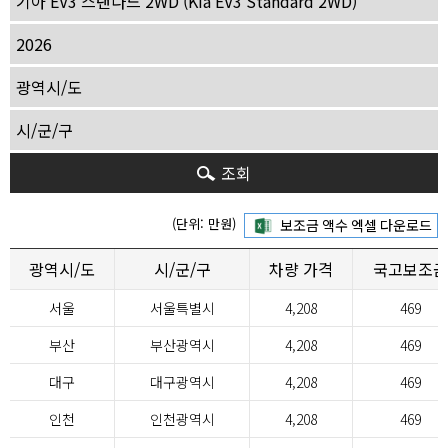
조회
(단위: 만원)
광역시/도
시/군/구
차량 가격
국고보조금
서울
서울특별시
4,208
469
부산
부산광역시
4,208
469
대구
대구광역시
4,208
469
인천
인천광역시
4,208
469