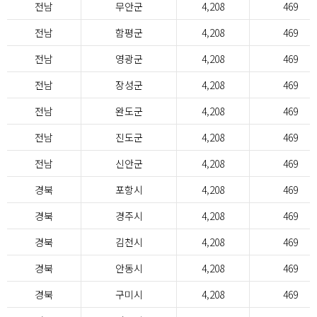
전남
무안군
4,208
469
전남
함평군
4,208
469
전남
영광군
4,208
469
전남
장성군
4,208
469
전남
완도군
4,208
469
전남
진도군
4,208
469
전남
신안군
4,208
469
경북
포항시
4,208
469
경북
경주시
4,208
469
경북
김천시
4,208
469
경북
안동시
4,208
469
경북
구미시
4,208
469