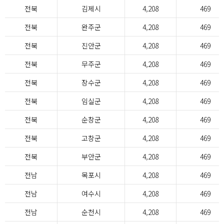
전북
김제시
4,208
469
전북
완주군
4,208
469
전북
진안군
4,208
469
전북
무주군
4,208
469
전북
장수군
4,208
469
전북
임실군
4,208
469
전북
순창군
4,208
469
전북
고창군
4,208
469
전북
부안군
4,208
469
전남
목포시
4,208
469
전남
여수시
4,208
469
전남
순천시
4,208
469