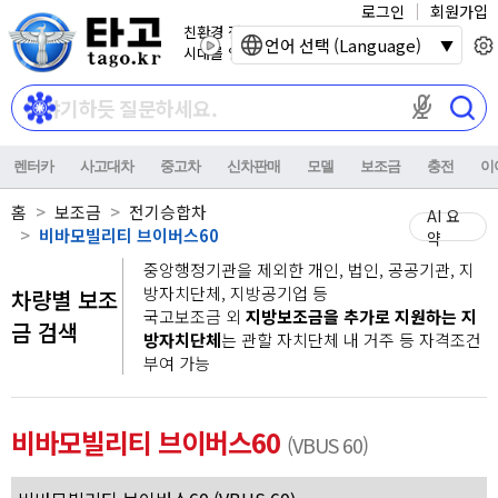
로그인
회원가입
친환경 전기자동차
언어 선택 (Language)
시대를 열어갑니다.
마이크 권한이
렌터카
사고대차
중고차
신차판매
모델
보조금
충전
이
홈
보조금
전기승합차
AI 요
비바모빌리티 브이버스60
약
중앙행정기관을 제외한 개인, 법인, 공공기관, 지
방자치단체, 지방공기업 등
차량별 보조
국고보조금 외
지방보조금을 추가로 지원하는 지
금 검색
방자치단체
는 관할 자치단체 내 거주 등 자격조건
부여 가능
비바모빌리티 브이버스60
(VBUS 60)