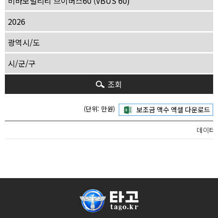
조회
(단위: 만원)
데이터