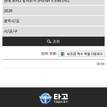
조회
(단위: 만원)
데이터