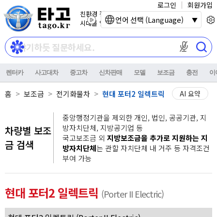
로그인
회원가입
친환경 전기자동차
언어 선택 (Language)
시대를 열어갑니다.
마이크 권한이
렌터카
사고대차
중고차
신차판매
모델
보조금
충전
이
홈
보조금
전기화물차
현대 포터2 일렉트릭
AI 요약
중앙행정기관을 제외한 개인, 법인, 공공기관, 지
방자치단체, 지방공기업 등
차량별 보조
국고보조금 외
지방보조금을 추가로 지원하는 지
금 검색
방자치단체
는 관할 자치단체 내 거주 등 자격조건
부여 가능
현대 포터2 일렉트릭
(Porter II Electric)